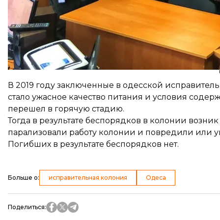
Военные Нацгвардии вызвали пострадавшим скор
работал на этом заседании, распорядился усилит
Следующее заседание по делу о бунте в одесской 
В 2019 году заключенные в одесской исправител
стало ужасное качество питания и условия содер
перешел в горячую стадию.
Тогда в результате беспорядков в колонии возни
парализовали работу колонии и повредили или у
Погибших в результате беспорядков нет.
Больше о
:
исправительная колония
Одеса
Поделиться
: