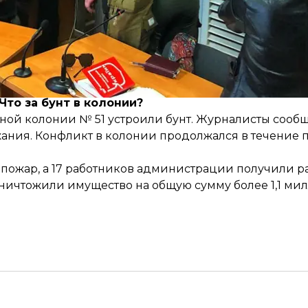
ую, им уже оказана медицинская помощь. Судья Че
ь обзор обвиняемых при конвоировании в зал судеб
колонии состоится 3 ноября.
Что за бунт в колонии?
ьной колонии № 51
устроили бунт
. Журналисты сооб
жания. Конфликт в колонии продолжался в течение п
к пожар, а 17 работников администрации получили 
ничтожили имущество на общую сумму более 1,1 мил