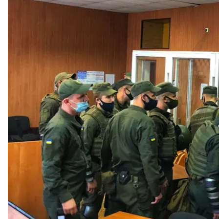
Нацгвардия реаги
М
В Малиновском районном суде Одессы во время з
колонии порезали себе вены после того, как судья
Об этом
сообщает
пресс-служба суда.
Как сообщил нам руководитель пресс-службы Ю
зал суда под медицинскими масками, которые они
них спрятал половинку лезвия в ноздре.
По словам пресс-секретаря Малиновского районн
повреждения на различные участки тела, в том чис