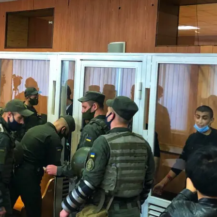
рует на акт аутоагрессии обвиняемых в зале суда
алиновский районний суд Одессы
аседания 23 октября семь обвиняемых по делу о бу
 решил продлить им арест еще на 60 суток.
жного
ОТО НГУ
Михаил Кондира, обвиняемые смогли 
 обязаны были носить из-за карантинного режима. В
ого суда Арины Лебедюк, все семь обвиняемых нан
ле и на руки.