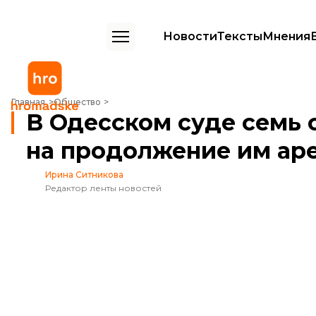
Новости
Тексты
Мнения
В Одесском суде семь обвиняемых вскрыли вены в ответ на продо
Главная
Общество
В Одесском суде семь 
на продолжение им ар
Ирина Ситникова
Редактор ленты новостей