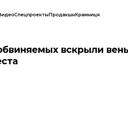
Видео
Спецпроекты
Продакшн
Крамниця
лжение им ареста
обвиняемых вскрыли вены
еста