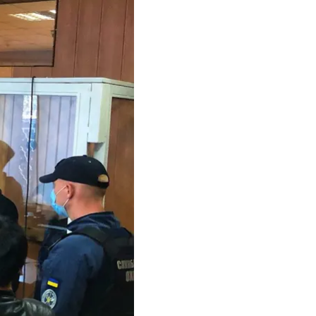
нте в исправительной
пронести лезвия в
 частности, один из
осили себе