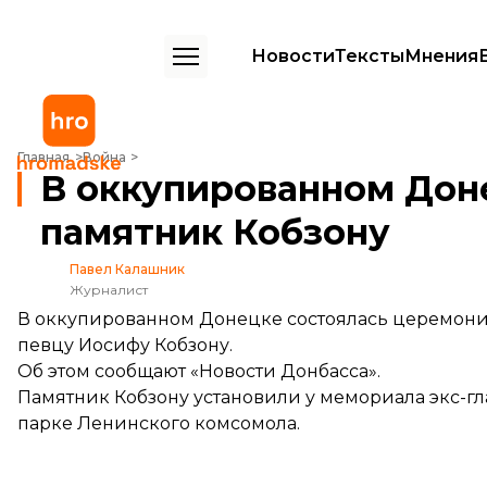
Новости
Тексты
Мнения
В оккупированном Донецке установили памятник Кобзону
Главная
Война
В оккупированном Дон
памятник Кобзону
Павел Калашник
Журналист
В оккупированном Донецке состоялась церемония
певцу Иосифу Кобзону.
Об этом
сообщают
«Новости Донбасса».
Памятник Кобзону установили у мемориала экс-гл
парке Ленинского комсомола.