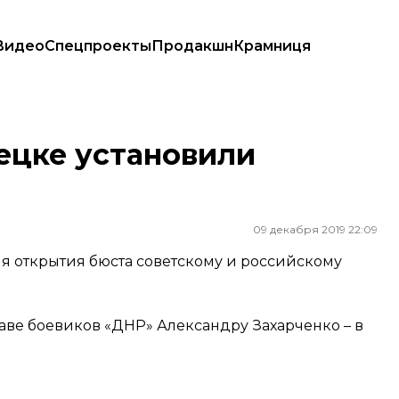
Видео
Спецпроекты
Продакшн
Крамниця
ецке установили
09 декабря 2019 22:09
 открытия бюста советскому и российскому
аве боевиков «ДНР» Александру Захарченко – в