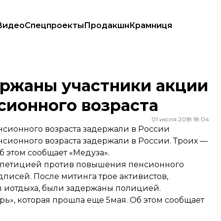
Видео
Спецпроекты
Продакшн
Крамниця
 пенсионного возраста
ержаны участники акции
сионного возраста
01 июля 2018 18:04
сионного возраста задержали в России
сионного возраста задержали в России. Троих —
Об этом
сообщает
«Медуза».
 петицией против повышения пенсионного
одписей. После митинга трое активистов,
 иотдыха, были задержаны полицией.
ь», которая прошла еще 5мая. Об этом сообщает