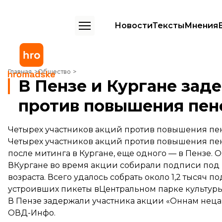
Новости
Тексты
Мнения
В Пензе и Кургане задержаны участники акции против повышения
Главная
Общество
В Пензе и Кургане зад
против повышения пен
Четырех участников акций против повышения пен
Четырех участников акций против повышения пен
после митинга в Кургане, еще одного — в Пензе. 
ВКургане во время акции собирали подписи под
возраста. Всего удалось собрать около 1,2 тысяч п
устроивших пикеты вЦентральном парке культуры
В Пензе задержали участника акции «Оннам нецар
ОВД-Инфо.