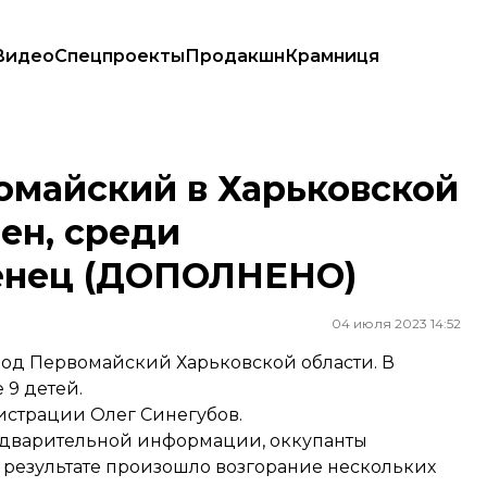
Видео
Спецпроекты
Продакшн
Крамниця
ек ранен, среди пострадавших — младенец (ДОПОЛНЕНО)
омайский в Харьковской
нен, среди
енец (ДОПОЛНЕНО)
04 июля 2023 14:52
од Первомайский Харьковской области. В
 9 детей.
истрации Олег Синегубов.
редварительной информации, оккупанты
результате произошло возгорание нескольких