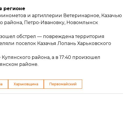
в регионе
минометов и артиллерии Ветеринарное, Казачью
о района, Петро-Ивановку, Новомлынск
изошел обстрел — повреждена территория
реляли поселок Казачья Лопань Харьковского
 Купянского района, а в 17:40 произошел
янском районе.
на
Харьковщина
Первомайский