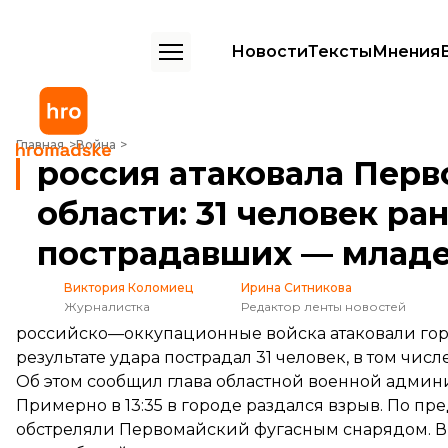
Новости
Тексты
Мнения
россия атаковала Первомайский в Харьковской области: 31 челов
Главная
Война
россия атаковала Перв
области: 31 человек ра
пострадавших — млад
Виктория Коломиец
Ирина Ситникова
Журналистка
Редактор ленты новостей
российско—оккупационные войска атаковали гор
результате удара пострадал 31 человек, в том числе
Об этом
сообщил
глава областной военной админ
Примерно в 13:35 в городе раздался взрыв. По п
обстреляли Первомайский фугасным снарядом. В 