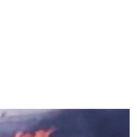
асти россияне расстреляли авто
ая полиция
военные расстреляли гражданское авто, в