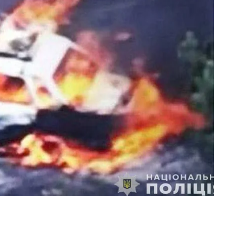
инистрации
Вячеслав Чаус
и
Министерство
ерского района области. российские военные
 в котором ехал мужчина, везший продукты
чина 1990 года рождения получил смертельные
ботают все необходимые службы, отметил глава