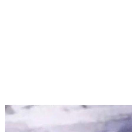
В приграничье Черниговской обл
Национальн
В пограничье Черниговской области российские 
результате чего погиб мужчина.