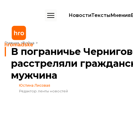
Новости
Тексты
Мнения
В пограничье Черниговской области россияне расстреляли гражда
Главная
Война
В пограничье Чернигов
расстреляли гражданск
мужчина
Юстина Лисовая
Редактор ленты новостей