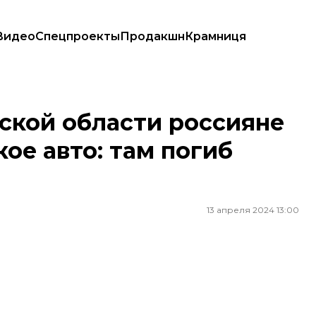
Видео
Спецпроекты
Продакшн
Крамниця
нское авто: там погиб мужчина
ской области россияне
ое авто: там погиб
13 апреля 2024 13:00