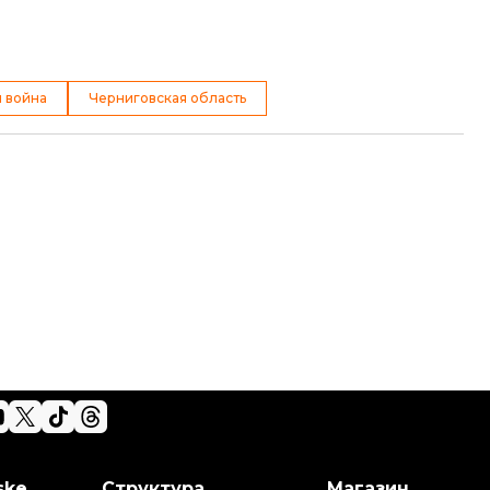
 война
Черниговская область
ske
Структура
Магазин