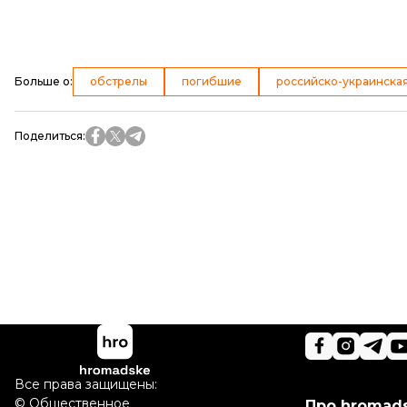
Больше о
:
обстрелы
погибшие
российско-украинская
Поделиться
:
Все права защищены:
©
Общественное
Про hromad