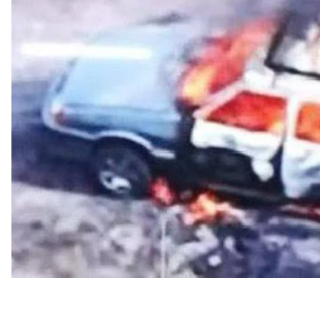
Об этом сообщили глава областной военной адм
внутренних дел
.
Событие произошло в приграничье Новгород-Сев
прицельно ударили по гражданскому автомобилю,
жителям сел в пограничные.
В результате обстрела машина загорелась, а муж
ранения. В настоящее время на месте обстрела ра
ОВА.