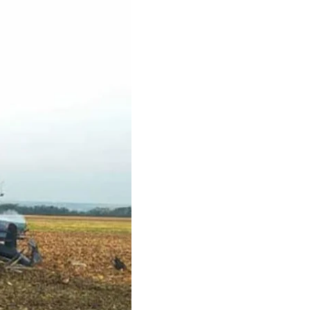
коло села Зайвое
т упал на поле возле
от. На борту было два