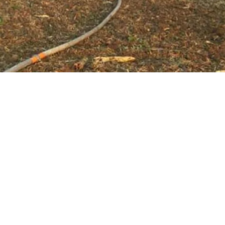
и в 6:35 ликвидировали пожар. Правоохранители ох
нию авиационных происшествий и инцидентов с гр