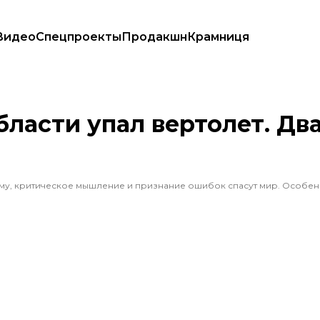
Видео
Спецпроекты
Продакшн
Крамниця
ли
бласти упал вертолет. Дв