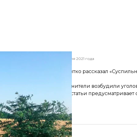
вской области упал вертолет, 17 июля 2021 года
Национальная полиция
одит село Зайвое, Антон Паентко
рассказал
«Суспильн
ока неизвестны. Правоохранители возбудили уголов
овного кодекса). Санкция статьи предусматривает от 