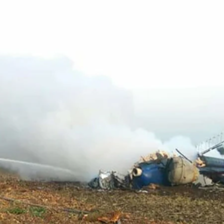
ета, который упал в Николаевской области, 17 июля 2021 года
ГСЧС у Николаевской области
ния вертолета Ми—2, который 17 июля упал в поле о
туациям и
полиция
Николаевской области.
 частного агропредприятия утром 17 июля. Вертоле
есса — Маячка для проведения аерохимических раб
Они погибли.