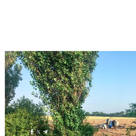
В поле Николае
Глава Константиновской
ОТГ
, в состав которой вх
члены экипажа не были местными жителями.
В полиции также отметили, что причины аварии п
нарушения правил воздушных полетов (ст. 281 Угол
Больше о
:
авария
Николаевская область
геликоптер
Поделиться
: