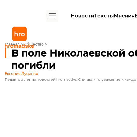
Новости
Тексты
Мнения
В поле Николаевской области упал вертолет. Два человека погиб
Главная
Общество
В поле Николаевской о
погибли
Евгения Луценко