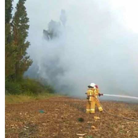
Спасатели тушат пожар вертол
Двое членов экипажа погибли в результате круше
Николаевской области.
Об этом сообщает
Госслужба
по чрезвычайным си
Спасатели получили сообщение о пожаре вертолета
села Зайвое и загорелся.
Вертолет
выполнял
перелет по маршруту Новая Од
члена экипажа 42 и 47 лет — пилот и авиатехник. 