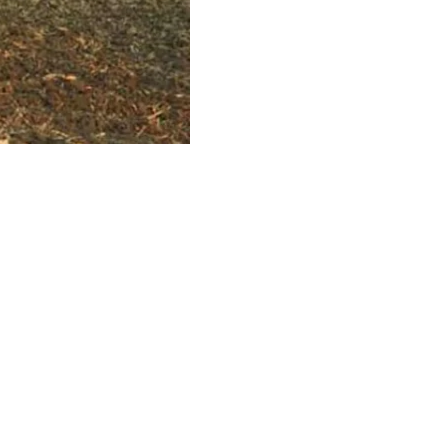
раняют место аварии
ажданскими