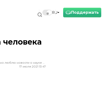
Поддержать
RU
а человека
Редактор ленты новостей hromadske. Считаю, что уважение к каждому, критическое мышление и признание ошибок спасут мир. Особенно люблю новости о науке и космос
17 июля 2021 13:47