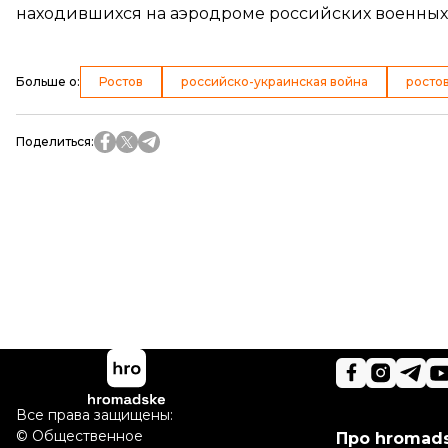
находившихся на аэродроме российских военных,
Больше о
:
Ростов
российско-украинская война
росто
Поделиться
:
Все права защищены:
©
Общественное
Про hromad