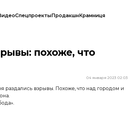
Видео
Спецпроекты
Продакшн
Крамниця
рывы: похоже, что
04 января 2023 02:03
 раздались взрывы. Похоже, что над городом и
она.
ода».