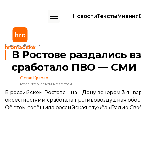
Новости
Тексты
Мнения
В Ростове раздались взрывы: похоже, что сработало ПВО — СМИ
Главная
Война
В Ростове раздались вз
сработало ПВО — СМИ
Остап Крамар
Редактор ленты новостей
В российском Ростове—на—Дону вечером 3 января
окрестностями сработала противовоздушная обор
Об этом
сообщила
российская служба «Радио Своб