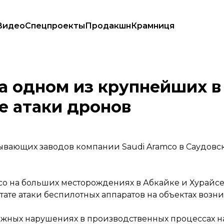
Видео
Спецпроекты
Продакшн
Крамниця
шел пожар после атаки дронов
а одном из крупнейших в
е атаки дронов
ывающих заводов компании Saudi Aramco в Саудовс
mco на больших месторождениях в Абкайке и Хурайс
тате атаки беспилотных аппаратов на объектах возн
ожных нарушениях в производственных процессах на