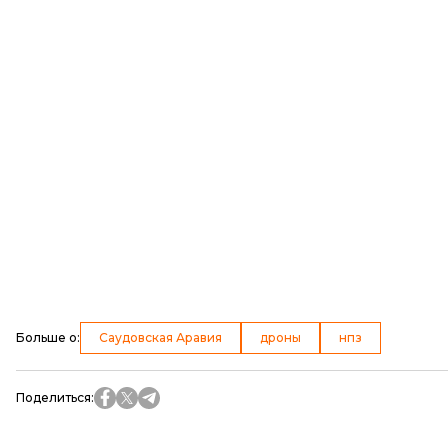
Больше о
:
Саудовская Аравия
дроны
нпз
Поделиться
: