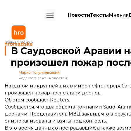
Новости
Тексты
Мнения
В Саудовской Аравии на одном из крупнейших в мире НПЗ произо
Главная
Мир
В Саудовской Аравии н
произошел пожар посл
Марко Погуляевський
Редактор ленты новостей
На одном из крупнейших в мире нефтеперерабат
произошел пожар после атаки дронов.
Об этом
сообщает
Reuters.
Сообщается, что два объекта компании Saudi Ara
дронами. Представитель МВД заявил, что в резуль
они локализованы и взяты под контроль.
В это время данных о пострадавших, а также возм