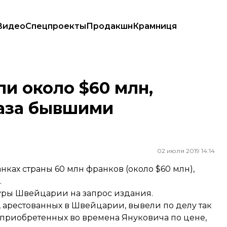
Видео
Спецпроекты
Продакшн
Крамниця
а бывшими владельцами
и около $60 млн,
аза бывшими
02 июля 2019 14:14
нках страны 60 млн франков (около $60 млн),
.
туры Швейцарии на запрос издания.
, арестованных в Швейцарии, вывели по делу так
 приобретенных во времена Януковича по цене,