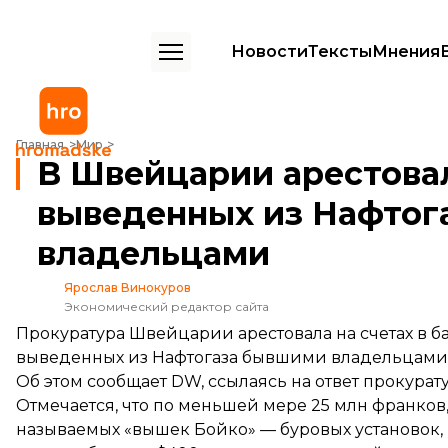
Новости
Тексты
Мнения
В Швейцарии арестовали около $60 млн, выведенных из Нафтогаз
Главная
Мир
В Швейцарии арестовал
выведенных из Нафтог
владельцами
Ярослав Винокуров
Экономический редактор сайта
Прокуратура Швейцарии арестовала на счетах в ба
выведенных из Нафтогаза бывшими владельцами
Об этом
сообщает
DW, ссылаясь на ответ прокура
Отмечается, что по меньшей мере 25 млн франков
называемых «вышек Бойко» — буровых установок,