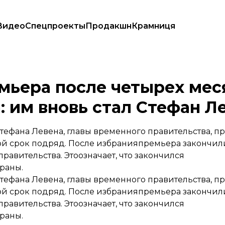
Видео
Спецпроекты
Продакшн
Крамниця
 кризиса: им вновь стал Стефан Левен
мьера после четырех мес
: им вновь стал Стефан Л
Стефана Левена, главы временного правительства,
рой срок подряд. После избранияпремьера закончил
вительства. Этоозначает, что закончился
раны.
тефана Левена, главы временного правительства, 
рой срок подряд. После избранияпремьера закончил
вительства. Этоозначает, что закончился
раны.