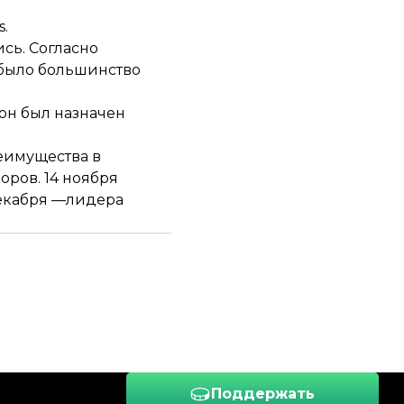
s.
сь. Согласно
 было большинство
он был назначен
еимущества в
ров. 14 ноября
декабря —лидера
Поддержать