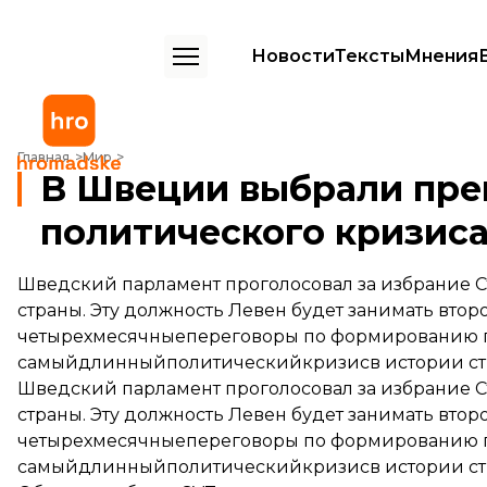
Новости
Тексты
Мнения
В Швеции выбрали премьера после четырех месяцев политического
Главная
Мир
В Швеции выбрали пре
политического кризиса
Шведский парламент проголосовал за избрание 
страны. Эту должность Левен будет занимать вто
четырехмесячныепереговоры по формированию пра
самыйдлинныйполитическийкризисв истории ст
Шведский парламент проголосовал за избрание С
страны. Эту должность Левен будет занимать вто
четырехмесячныепереговоры по формированию пра
самыйдлинныйполитическийкризисв истории ст