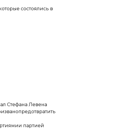
которые состоялись в
рал Стефана Левена
ризванопредотвратить
артиямии партией