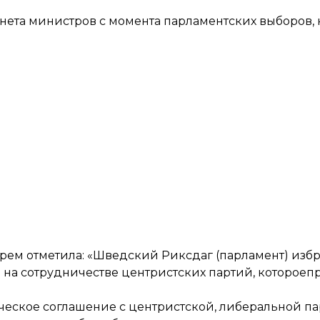
инета министров с момента парламентских выборов, 
трем
отметила
: «Шведский Риксдаг (парламент) изб
на сотрудничестве центристских партий, котороеп
ческое соглашение с центристской, либеральной п