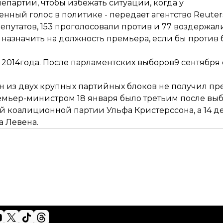
епартии, чтобы избежать ситуации, когда у
нный голос в политике -
передает
агентство Reuter
путатов, 153 проголосовали против и 77 воздержали
 назначить на должность премьера, если бы против
2014года. После парламентских выборов9 сентября 
н из двух крупных партийных блоков не получил пр
мьер-министром 18 января было третьим после выбо
й коалиционной партии Ульфа Кристерссона, а 14 
а Левена.