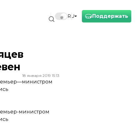
Поддержать
RU
яцев
евен
18 января 2019 15:13
 премьер—министром
ись
премьер-министром
ись