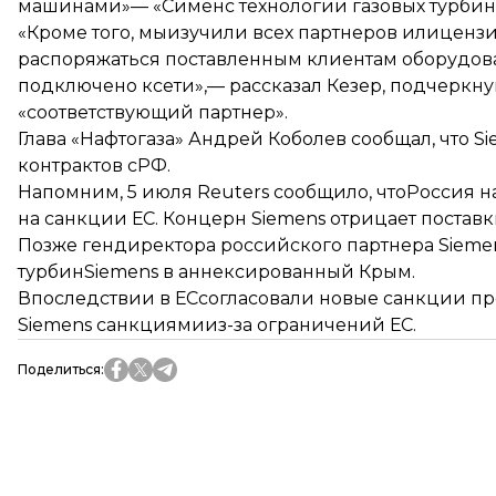
машинами»— «Сименс технологии газовых турбин».
«Кроме того, мыизучили всех партнеров илиценз
распоряжаться поставленным клиентам оборудова
подключено ксети»,— рассказал Кезер, подчеркну
«соответствующий партнер».
Глава «Нафтогаза» Андрей Коболев сообщал, что 
контрактов сРФ.
Напомним, 5 июля Reuters сообщило, что
Россия н
на санкции ЕС. Концерн Siemens отрицает поставк
Позже гендиректора российского партнера Sieme
турбин
Siemens в аннексированный Крым.
Впоследствии в ЕС
согласовали новые санкции п
Siemens санкциями
из-за ограничений ЕС.
Поделиться
: