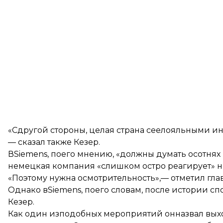
«Сдругой стороны, целая страна сеелояльными 
— сказал также Кезер.
ВSiemens, поего мнению, «должны думать осотнях 
немецкая компания «слишком остро реагирует» нат
«Поэтому нужна осмотрительность»,— отметил гл
Однако вSiemens, поего словам, после истории с
Кезер.
Как один изподобных мероприятий онназвал вы