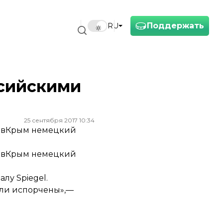
Поддержать
RU
ссийскими
25 сентября 2017 10:34
и вКрым немецкий
и вКрым немецкий
лу Spiegel.
ыли испорчены»,—