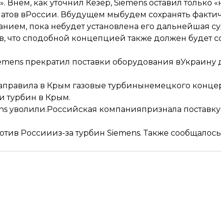
 Внем, как уточнил Кезер, Siemens оставил только 
иатов вРоссии. Вбудущем мыбудем сохранять факти
нием, пока небудет установлена его дальнейшая су
в, что сподобной концепцией также должен будет с
Siemens прекратил поставки оборудования вУкраину
аправила в Крым газовые турбины
немецкого концер
и турбин в Крым.
ns уволили.Российская компания
признала поставк
ротив России
из-за турбин Siemens. Также сообщалось,