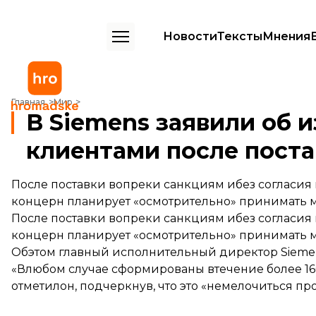
Новости
Тексты
Мнения
В Siemens заявили об изменениях в работе с российскими клиента
Главная
Мир
В Siemens заявили об 
клиентами после поста
После поставки вопреки санкциям ибез согласия
концерн планирует «осмотрительно» принимать 
После поставки вопреки санкциям ибез согласия
концерн планирует «осмотрительно» принимать 
Обэтом главный исполнительный директор Siemen
«Влюбом случае сформированы втечение более 1
отметилон, подчеркнув, что это «немелочиться пр