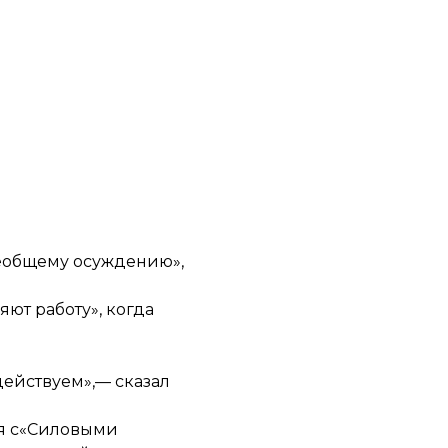
сеобщему осуждению»,
ют работу», когда
действуем»,— сказал
я с«Силовыми