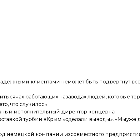
инадежными клиентами неможет быть подвергнут в
итысячах работающих назаводах людей, которые теря
о, что случилось.
авный исполнительный директор концерна.
поставкой турбин вКрым «сделали выводы». «Мыуже 
ход немецкой компании изсовместного предприяти