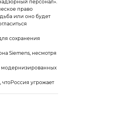
«надзорный персонал».
ческое право
дьба или оно будет
огласиться
 для сохранения
на Siemens, несмотря
у модернизированных
 что
Россия угрожает