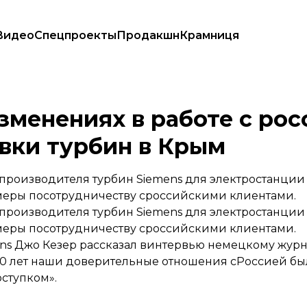
Видео
Спецпроекты
Продакшн
Крамниця
ми после поставки турбин в Крым
изменениях в работе с ро
вки турбин в Крым
 производителя турбин Siemens для электростанци
меры посотрудничеству сроссийскими клиентами.
 производителя турбин Siemens для электростанци
меры посотрудничеству сроссийскими клиентами.
s Джо Кезер рассказал в
интервью
немецкому журна
60 лет наши доверительные отношения сРоссией б
оступком».