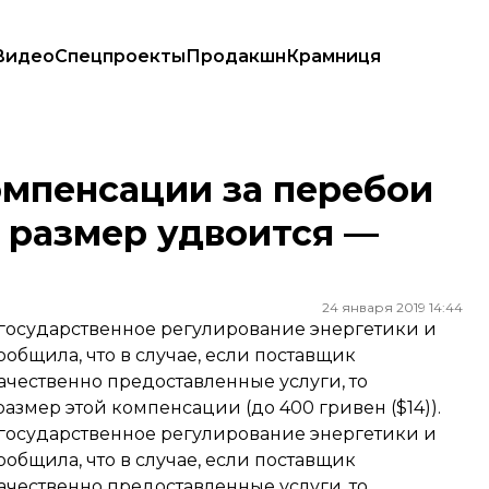
Видео
Спецпроекты
Продакшн
Крамниця
 ее размер удвоится — регулятор
омпенсации за перебои
 размер удвоится —
24 января 2019 14:44
государственное регулирование энергетики и
общила, что в случае, если поставщик
чественно предоставленные услуги, то
змер этой компенсации (до 400 гривен ($14)).
государственное регулирование энергетики и
общила, что в случае, если поставщик
чественно предоставленные услуги, то