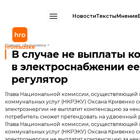
Новости
Тексты
Мнения
В случае не выплаты компенсации за перебои в электроснабжении
Главная
Экономика
В случае не выплаты к
в электроснабжении ее
регулятор
Глава Национальной комиссии, осуществляющей 
коммунальных услуг (НКРЭКУ) Оксана Кривенко со
электроэнергии не выплатит компенсацию за нека
потребитель сможет претендовать на удвоенный ра
Глава Национальной комиссии, осуществляющей 
коммунальных услуг (НКРЭКУ) Оксана Кривенко со
электроэнергии не выплатит компенсацию за нека