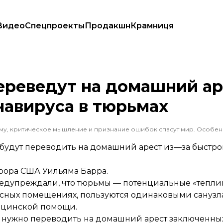
Видео
Спецпроекты
Продакшн
Крамниця
транения коронавируса в тюрьмах
ереведут на домашний ар
навируса в тюрьмах
будут переводить на домашний арест из—за быстро
урора США Уильяма Барра.
едупреждали, что тюрьмы — потенциальные «тепли
есных помещениях, пользуются одинаковыми санузл
ицинской помощи.
 нужно переводить на домашний арест заключенны