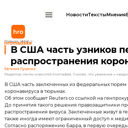
Новости
Тексты
Мнения
В США часть узников переведут на домашний арест из-за распрос
Главная
Мир
В США часть узников п
распространения коро
Евгения Луценко
В США часть заключенных из федеральных тюрем 
коронавируса в тюрьмах.
Об этом
сообщает
Reuters со ссылкой на генпрок
До принятия такого решения правозащитники пр
распространения вируса. Заключенные живут в т
также иногда имеют ограниченный доступ к мед
Согласно распоряжению Барра, в первую очередь