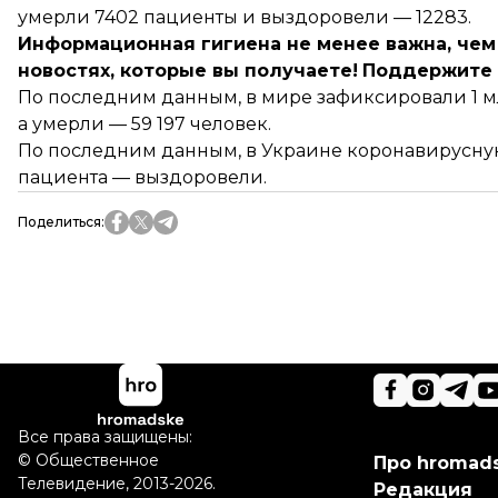
умерли 7402 пациенты и выздоровели — 12283.
Информационная гигиена не менее важна, чем 
новостях, которые вы получаете!
Поддержите 
По последним данным, в мире зафиксировали
1 
а умерли — 59 197 человек.
По последним данным, в Украине коронавирусну
пациента — выздоровели.
Поделиться
:
Все права защищены:
©
Общественное
Про hromad
Телевидение
,
2013-2026.
Редакция