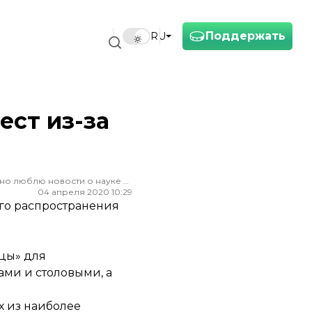
Поддержать
RU
ест из-за
Редактор ленты новостей hromadske. Считаю, что уважение к каждому, критическое мышление и признание ошибок спасут мир. Особенно люблю новости о науке и космос
04 апреля 2020 10:29
го распространения
цы» для
ами и столовыми, а
х из наиболее