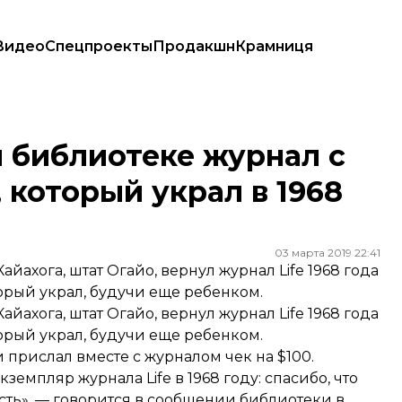
Видео
Спецпроекты
Продакшн
Крамниця
е, который украл в 1968 году
 библиотеке журнал с
, который украл в 1968
03 марта 2019 22:41
ахога, штат Огайо, вернул журнал Life 1968 года
торый украл, будучи еще ребенком.
айахога, штат Огайо,
вернул
журнал Life 1968 года
торый украл, будучи еще ребенком.
 прислал вместе с журналом чек на $100.
земпляр журнала Life в 1968 году: спасибо, что
сть», — говорится в сообщении библиотеки в