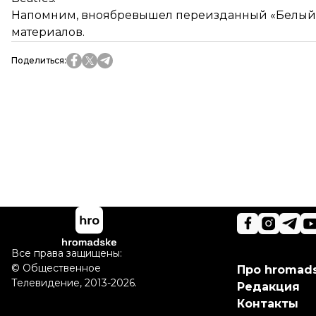
Напомним, вноябре
вышел переизданный «Белый
материалов.
Поделиться
:
Все права защищены:
©
Общественное
Про hromad
Телевидение
,
2013-2026.
Редакция
Контакты