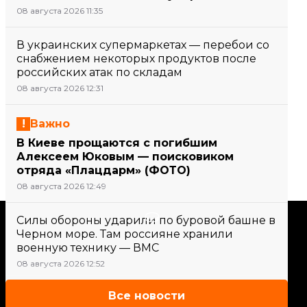
08 августа 2026 11:35
В украинских супермаркетах — перебои со
снабжением некоторых продуктов после
российских атак по складам
08 августа 2026 12:31
Важно
В Киеве прощаются с погибшим
Алексеем Юковым — поисковиком
отряда «Плацдарм» (ФОТО)
08 августа 2026 12:49
Поддержать
Силы обороны ударили по буровой башне в
Черном море. Там россияне хранили
военную технику — ВМС
Поддержи hromadske.
08 августа 2026 12:52
Мы работаем для тебя и
благодаря тебе. Будь нашим
Все новости