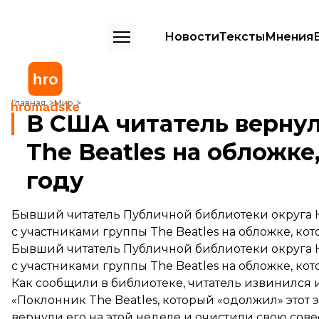
Новости
Тексты
Мнения
В США читатель вернул библиотеке журнал с The Beatles на обложк
Главная
Мир
В США читатель вернул
The Beatles на обложке
году
Бывший читатель Публичной библиотеки округа Кай
с участниками группы The Beatles на обложке, ко
Бывший читатель Публичной библиотеки округа К
с участниками группы The Beatles на обложке, ко
Как сообщили в библиотеке, читатель извинился и
«Поклонник The Beatles, который «одолжил» этот эк
вернули его на этой неделе и очистили свою сове