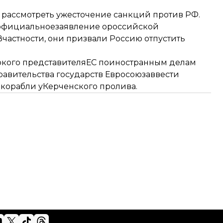
 рассмотреть
ужесточение санкций против РФ
.
 официальное
заявление ороссийской
частности, они призвали Россию отпустить
окого представителяЕС поиностранным делам
авительства государств Евросоюза
ввести
 корабли уКерченского пролива.