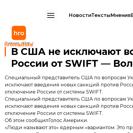
Новости
Тексты
Мнения
В США не исключают возможности отключения России от SWIFT 
Главная
Мир
В США не исключают в
России от SWIFT — Во
Специальный представитель США по вопросам Укр
исключают введения новых санкций против Росси
отключение России от системы SWIFT.
Специальный представитель США по вопросам Укр
исключают введения новых санкций против Росси
отключение России от системы SWIFT.
Об этом
сообщил
Голос Америки.
«Люди называют это« ядерным »вариантом. Это пр