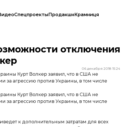
Видео
Спецпроекты
Продакшн
Крамниця
— Волкер
озможности отключения
лкер
06 декабря 2018 15:24
аины Курт Волкер заявил, что в США не
и за агрессию против Украины, в том числе
аины Курт Волкер заявил, что в США не
и за агрессию против Украины, в том числе
иведет к дополнительным затратам для всех