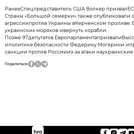
РанееСпецпредставитель США Волкер призвалЕС
Страны «Большой семерки» также опубликовали
агрессии
против Украины вКерченском проливе. В
украинских моряков ивернуть корабли.
Позже 97депутатов ЕвропарламентапризвалиВыс
иполитике безопасности Федерику Могерини ипр
санкции против России
из-за атаки наукраинские
Поделиться
: