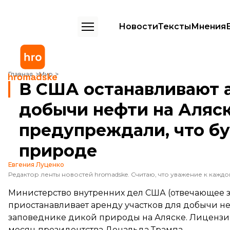
Новости
Тексты
Мнения
В США останавливают аренду участков для добычи нефти на Аляс
Главная
Мир
В США останавливают 
добычи нефти на Аляск
предупреждали, что б
природе
Евгения Луценко
Министерство внутренних дел США (отвечающее 
приостанавливает аренду участков для добычи н
заповеднике дикой природы на Аляске. Лицензи
месяц президентства Дональда Трампа.