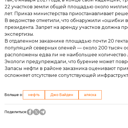
22 участков земли общей площадью около миллион
лет. Приказ министерства приостанавливает реше
В ведомстве отметили, что обнаружили «ошибки 
президента. Запрет на аренду участков должна п
экспертизы.
В отдаленном заказнике площадью почти 20 гект
популяций северных оленей — около 200 тысяч ос
расположены едва ли не наибольшее количество 
Экологи предупреждали, что бурение может пов
Запасы нефти в районе заказника оценивают прим
осложняет отсутствие сопутствующей инфраструкт
Больше о
:
нефть
Джо Байден
аляска
Поделиться
: