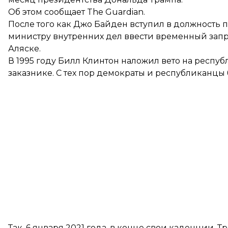
Об этом
сообщает
The Guardian.
После того как Джо Байден вступил в должность
министру внутренних дел ввести временный запре
Аляске.
В 1995 году Билл Клинтон наложил вето на респу
заказнике. С тех пор демократы и республиканцы 
Так, 6 января 2021 года, в конце свои каденции, 