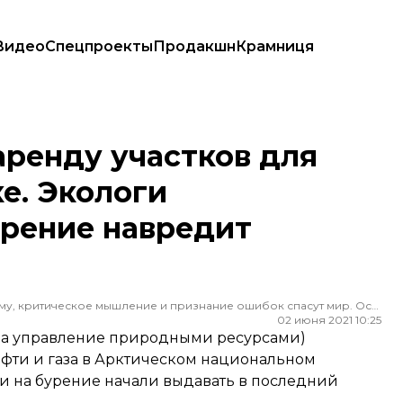
Видео
Спецпроекты
Продакшн
Крамниця
ке. Экологи предупреждали, что бурение навредит природе
аренду участков для
е. Экологи
урение навредит
Редактор ленты новостей hromadske. Считаю, что уважение к каждому, критическое мышление и признание ошибок спасут мир. Особенно люблю новости о науке и космос
02 июня 2021 10:25
за управление природными ресурсами)
ефти и газа в Арктическом национальном
и на бурение начали выдавать в последний