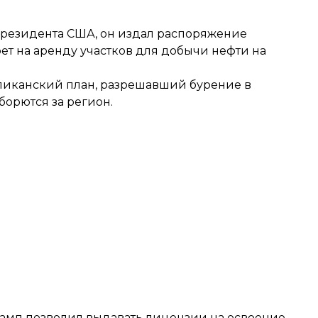
 президента США, он издал распоряжение
т на аренду участков для добычи нефти на
бликанский план, разрешавший бурение в
борются за регион.
Трамп позволил
выдавать лицензии
на освоение