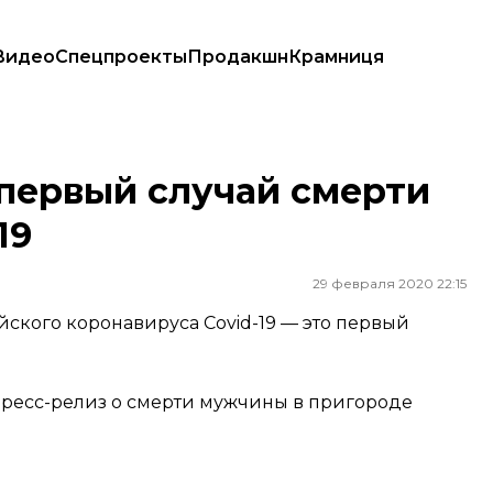
Видео
Спецпроекты
Продакшн
Крамниця
d-19
первый случай смерти
19
29 февраля 2020 22:15
йского коронавируса Covid-19 — это первый
пресс-релиз о смерти мужчины в пригороде