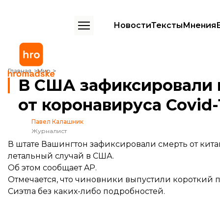
Новости
Тексты
Мнения
В США зафиксировали первый случай смерти от коронавируса Covi
Главная
Мир
В США зафиксировали 
от коронавируса Covid-
Павел Калашник
Журналист
В штате Вашингтон зафиксировали смерть от кита
летальный случай в США.
Об этом
сообщает
AP.
Отмечается, что чиновники выпустили короткий 
Сиэтла без каких-либо подробностей.