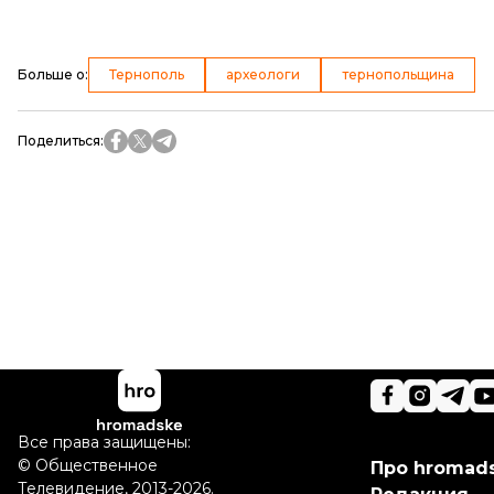
Больше о
:
Тернополь
археологи
тернопольщина
Поделиться
:
Все права защищены:
©
Общественное
Про hromad
Телевидение
,
2013-2026.