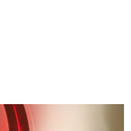
 из клиник Тернополя человеческий череп,
епа оценивают в три тысячелетия. Сканирование
 он принадлежал.
рхеолог Василий Ильчишин в комментарии