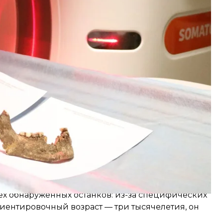
 экспедиции Научно-исследовательского центра
титута археологии НАН Украины возле села
вали 44 захоронения Высоцкой культуры.
х обнаруженных останков: из-за специфических
риентировочный возраст — три тысячелетия, он