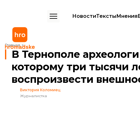
Новости
Тексты
Мнения
В Тернополе археологи сканировали череп, которому три тысячи л
Главная
В Тернополе археологи
которому три тысячи л
воспроизвести внешно
Виктория Коломиец
Журналистка