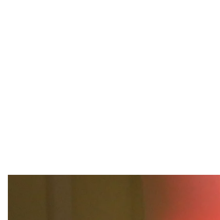
Археологи просканировали на томографе в одной
найденный в Тернопольской области. Возраст чер
позволит воспроизвести лицо человека, которому
Об этом
сообщил
директор Залозецкого музея, а