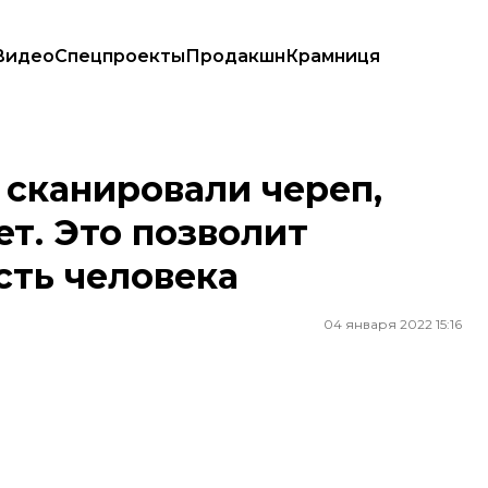
Видео
Спецпроекты
Продакшн
Крамниця
ет. Это позволит воспроизвести внешность человека
 сканировали череп,
ет. Это позволит
сть человека
04 января 2022 15:16