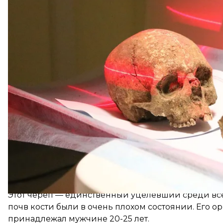
«Укринформу».
По его словам, более десяти лет назад во время
«Охранная археологическая служба Украины» Инс
Мыльное Залозецкой громады археологи исследо
Этот череп — единственный уцелевший среди все
почв кости были в очень плохом состоянии. Его о
принадлежал мужчине 20-25 лет.