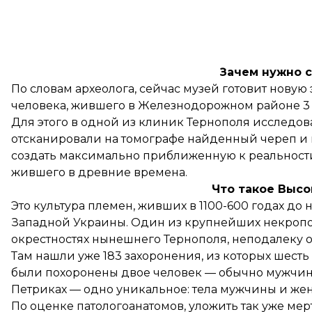
Зачем нужно 
По словам археолога, сейчас музей готовит нову
человека, жившего в Железнодорожном районе 3 т
Для этого в одной из клиник Тернополя исследов
отсканировали на томографе найденный череп и 
создать максимально приближенную к реальност
жившего в древние времена.
Что такое Высо
Это культура племен, живших в 1100-600 годах д
Западной Украины. Один из крупнейших некропо
окрестностях нынешнего Тернополя, неподалеку о
Там нашли уже 183 захоронения, из которых шесть 
были похоронены двое человек — обычно мужчина
Петриках — одно уникальное: тела мужчины и же
По оценке патологоанатомов, уложить так уже мер