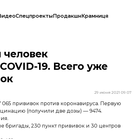
Видео
Спецпроекты
Продакшн
Крамниця
Всего уже сделали 2,5 млн прививок
ч человек
COVID-19. Всего уже
вок
29 июня 2021 09:07
17 065 прививок против коронавируса. Первую
кцинацию (получили две дозы) — 9474.
ия.
 бригады, 230 пункт прививок и 30 центров