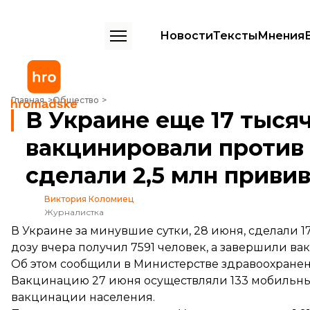
Новости
Тексты
Мнения
В Украине еще 17 тысяч человек вакцинировали против COVID-19. 
Главная
Общество
В Украине еще 17 тыся
вакцинировали против 
сделали 2,5 млн приви
Виктория Коломиец
Журналистка
В Украине за минувшие сутки, 28 июня, сделали 
дозу вчера получил 7591 человек, а завершили ва
Об этом
сообщили
в Министерстве здравоохранен
Вакцинацию 27 июня осуществляли 133 мобильные
вакцинации населения.