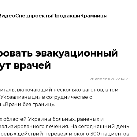
Видео
Спецпроекты
Продакшн
Крамниця
ищут врачей
ровать эвакуационный
ут врачей
26 апреля 2022 14:29
таль, включающий несколько вагонов, в том
«Укрзализныця» в сотрудничестве с
«Врачи без границ».
х областей Украины больных, раненых и
иализированного лечения. На сегодняшний день
оевых действий перевезли около 300 пациентов