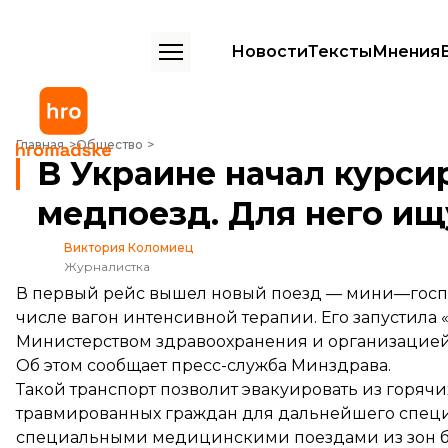
Новости
Тексты
Мнения
В Украине начал курсировать эвакуационный медпоезд. Для него 
Главная
Общество
В Украине начал курси
медпоезд. Для него ищ
Виктория Коломиец
Журналистка
В первый рейс вышел новый поезд — мини—госпи
числе вагон интенсивной терапии. Его запустила 
Министерством здравоохранения и организацией 
Об этом
сообщает
пресс-служба Минздрава.
Такой транспорт позволит эвакуировать из горячи
травмированных граждан для дальнейшего спец
специальными медицинскими поездами из зон б