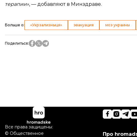
терапии»
, — добавляют в Минздраве.
Больше о
:
«Укрзализныця»
эвакуация
моз украины
Поделиться
:
Все права защищены:
©
Общественное
Про hromad