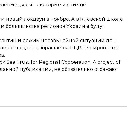
леные», хотя некоторые из них
не
ти новый локдаун в ноябре
. А в Киевской школе
ели большинства регионов Украины будут
рантин и режим чрезвычайной ситуации до
1
вила въезда
: возвращается ПЦР-тестирование
в.
k Sea Trust for Regional Cooperation. A project of
 данной публикации, не обязательно отражают