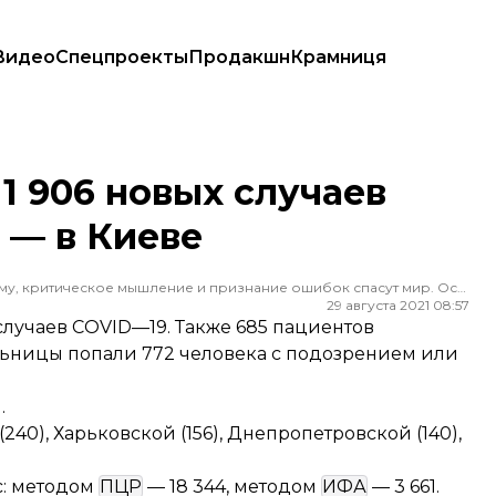
Видео
Спецпроекты
Продакшн
Крамниця
о — в Киеве
1 906 новых случаев
 — в Киеве
Редактор ленты новостей hromadske. Считаю, что уважение к каждому, критическое мышление и признание ошибок спасут мир. Особенно люблю новости о науке и космос
29 августа 2021 08:57
 случаев COVID—19. Также 685 пациентов
ольницы попали 772 человека с подозрением или
.
40), Харьковской (156), Днепропетровской (140),
с: методом
ПЦР
— 18 344, методом
ИФА
— 3 661.