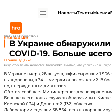
Новости
Тексты
Мнения
В Украине обнаружили 1 906 новых случаев COVID-19. Больше всег
Главная
Общество
В Украине обнаружили 
COVID-19. Больше всего
Евгения Луценко
В Украине вчера, 28 августа, зафиксировали 1 906
выздоровели, а 34 — умерли от осложнений. В б
подтвержденным диагнозом.
Об этом
сообщает
Министерство здравоохранения
Больше всего новых случаев обнаружили в Киеве (2
Киевской (134) и Донецкой (132) областях.
Лаборатории сделали 38 864 теста на коронавиру