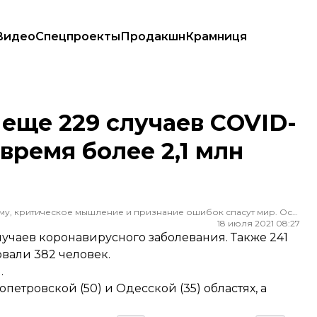
Видео
Спецпроекты
Продакшн
Крамниця
 все время более 2,1 млн человек
еще 229 случаев COVID-
 время более 2,1 млн
Редактор ленты новостей hromadske. Считаю, что уважение к каждому, критическое мышление и признание ошибок спасут мир. Особенно люблю новости о науке и космос
18 июля 2021 08:27
лучаев коронавирусного заболевания. Также 241
вали 382 человек.
.
етровской (50) и Одесской (35) областях, а