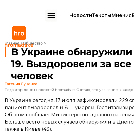
Новости
Тексты
Мнения
В Украине обнаружили еще 229 случаев COVID-19. Выздоровели за
Главная
Общество
В Украине обнаружили 
19. Выздоровели за все
человек
Евгения Луценко
В Украине сегодня, 17 июля, зафиксировали 229 с
пациент выздоровел и 8 — умерли. Госпитализиро
Об этом
сообщает
Министерство здравоохранения
Больше всего новых случаев обнаружили в Днепроп
также в Киеве (43).