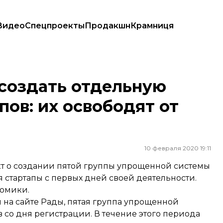
Видео
Спецпроекты
Продакшн
Крамниця
в: их освободят от налогов
 создать отдельную
пов: их освободят от
10 февраля 2020 19:11
т о создании пятой группы упрощенной системы
 стартапы с первых дней своей деятельности.
номики.
 на сайте Рады, пятая группа упрощенной
 со дня регистрации. В течение этого периода