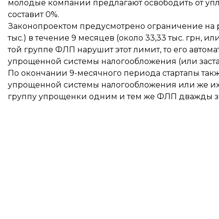
молодые компании предлагают освободить от упла
составит 0%.
Законопроектом предусмотрено ограничение на раз
тыс.) в течение 9 месяцев (около 33,33 тыс. грн, или 
той группе ФЛП нарушит этот лимит, то его автом
упрощенной системы налогообложения (или застав
По окончании 9-месячного периода стартапы так
упрощенной системы налогообложения или же их 
группу упрощенки одним и тем же ФЛП дважды за