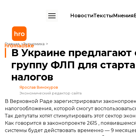
Новости
Тексты
Мнения
В Украине предлагают создать отдельную группу ФЛП для стартапо
Главная
Экономика
В Украине предлагают
группу ФЛП для старта
налогов
Ярослав Винокуров
Экономический редактор сайта
В Верховной Раде зарегистрировали законопроек
налогообложения, которой смогут воспользоваться
Так депутаты хотят стимулировать этот сектор эко
Как говорится в законопроекте
2615
, появившемся
системы будет действовать временно — 9 месяцев