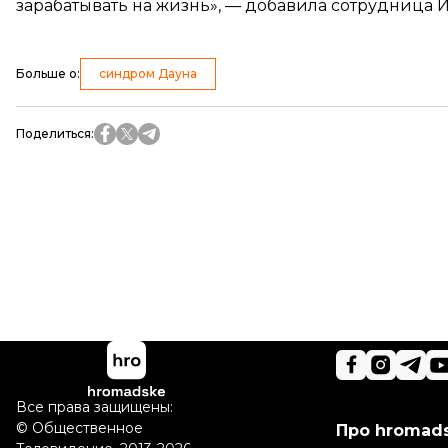
зарабатывать на жизнь», — добавила сотрудница И
Больше о
:
синдром Дауна
Поделиться
:
Все права защищены:
©
Общественное
Про hromad