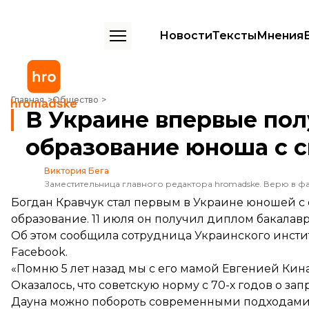
Новости
Тексты
Мнения
В Украине впервые получил высшее образование юноша с синдро
Главная
Общество
В Украине впервые по
образование юноша с 
Виктория Бега
Заместительница главного редактора hromadske. Верю в фа
Богдан Кравчук стал первым в Украине юношей с
образование. 11 июля он получил диплом бакалавр
Об этом сообщила сотрудница Украинского инсти
Facebook.
«Помню 5 лет назад мы с его мамой Евгенией Кина
Оказалось, что советскую норму с 70-х годов о з
Дауна можно побороть современными подходами 