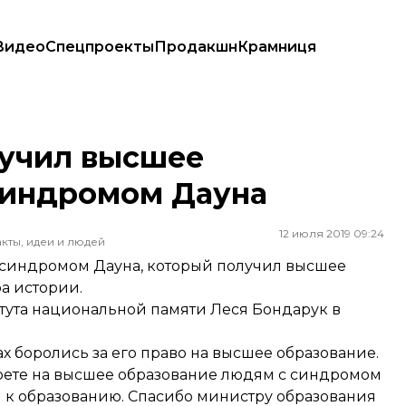
Видео
Спецпроекты
Продакшн
Крамниця
мом Дауна
лучил высшее
синдромом Дауна
12 июля 2019 09:24
кты, идеи и людей
 синдромом Дауна, который получил высшее
а истории.
тута национальной памяти Леся Бондарук в
х боролись за его право на высшее образование.
апрете на высшее образование людям с синдромом
к образованию. Спасибо министру образования