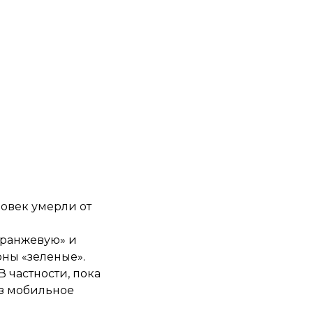
ловек умерли от
оранжевую» и
оны «зеленые».
В частности, пока
ез мобильное