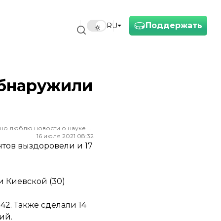
Поддержать
RU
 обнаружили
Редактор ленты новостей hromadske. Считаю, что уважение к каждому, критическое мышление и признание ошибок спасут мир. Особенно люблю новости о науке и космос
16 июля 2021 08:32
нтов выздоровели и 17
и Киевской (30)
42. Также сделали 14
ий.