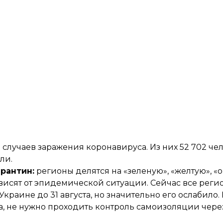
 случаев заражения коронавируса. Из них 52 702 че
ли.
рантин:
регионы делятся на «зеленую», «желтую», «
висят от эпидемической ситуации. Сейчас все реги
аине до 31 августа, но значительно его ослабило. 
а, не нужно проходить контроль самоизоляции чер