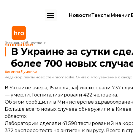
Новости
Тексты
Мнения
В Украине за сутки сделали 41 тысячу тестов и обнаружили более
Главная
Общество
В Украине за сутки сд
более 700 новых случа
Евгения Луценко
В Украине вчера, 15 июля, зафиксировали 737 слу
— умерли. Госпитализировали 422 человека.
Об этом
сообщили
в Министерстве здравоохранен
Больше всего новых случаев обнаружили в Киеве (2
областях.
Лаборатории сделали 41 590 тестирований на ко
372 экспресс-теста на антиген к вирусу. Всего в 