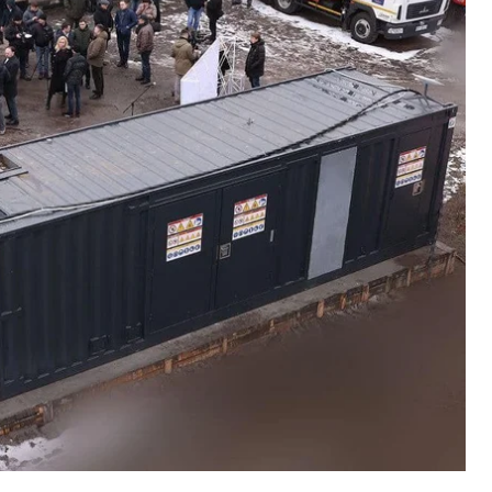
Украине малую электростанцию для
нфраструктуру города.
просам энергетики и жилищно-коммунальных
останции мощностью 1 МВт. Благодаря этой
ечивающая теплом 70% жителей города. Также к
уктуры: школы, больница и горсовет.