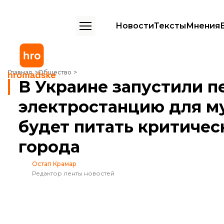
Новости
Тексты
Мнения
В Украине запустили первую малую электростанцию для муниципа
Главная
Общество
В Украине запустили 
электростанцию для м
будет питать критиче
города
Остап Крамар
Редактор ленты новостей