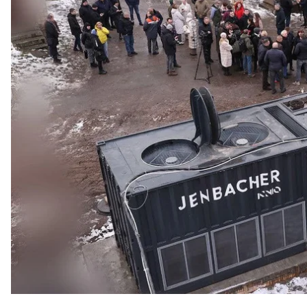
В Ирпене Киевской области запустили первую в 
муниципалитета. Она будет питать критическую и
Об этом
сообщил
комитет Верховной Рады по во
услуг.
Речь идет о газопоршневой контейнерной электр
электростанции будет работать котельная, обесп
ней подключаются объекты критической инфрастр