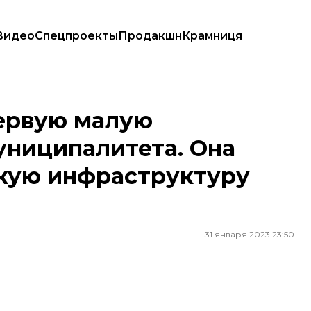
Видео
Спецпроекты
Продакшн
Крамниця
литета. Она будет питать критическую инфраструктуру города
первую малую
униципалитета. Она
скую инфраструктуру
31 января 2023 23:50