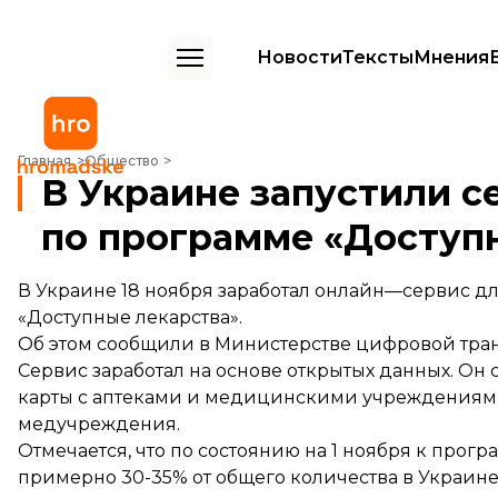
Новости
Тексты
Мнения
В Украине запустили сервис для поиска аптек по программе «Дост
Главная
Общество
В Украине запустили с
по программе «Доступ
В Украине 18 ноября заработал онлайн—сервис дл
«Доступные лекарства».
Об этом
сообщили
в Министерстве цифровой тра
Сервис заработал на основе открытых данных. Он
карты с аптеками и медицинскими учреждениями
медучреждения.
Отмечается, что по состоянию на 1 ноября к про
примерно 30-35% от общего количества в Украине