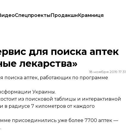
Видео
Спецпроекты
Продакшн
Крамниця
упные лекарства»
ервис для поиска аптек
ные лекарства»
18 ноября 2019 17:31
я поиска аптек, работающих по программе
нсформации Украины.
 состоит из поисковой таблицы и интерактивной
 в радиусе 7 километров от каждого
грамме присоединились уже более 7700 аптек —
.