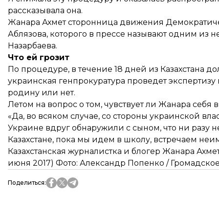
рассказывала она.
Жанара Ахмет сторонница движения Демократичес
Аблязова, которого в прессе
называют
одним из не
Назарбаева.
Что ей грозит
По процедуре, в течение 18 дней из Казахстана д
украинская генпрокуратура проведет экспертизу
родину или нет.
Летом на вопрос о том, чувствует ли Жанара себя в
«Да, во всяком случае, со стороны украинской вла
Украине вдруг обнаружили с сыном, что ни разу 
Казахстане, пока мы идем в школу, встречаем неи
Казахстанская журналистка и блогер Жанара Ахмет
июня 2017) Фото: Александр Попенко / Громадско
Поделиться
: