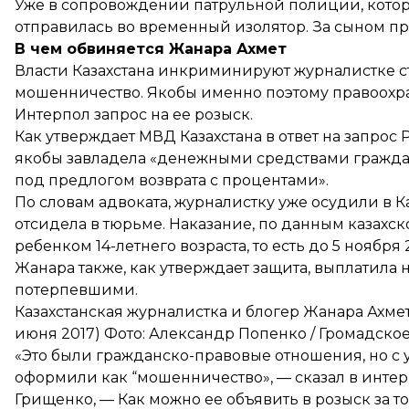
Уже в сопровождении патрульной полиции, котор
отправилась во временный изолятор. За сыном пр
В чем обвиняется Жанара Ахмет
Власти Казахстана инкриминируют журналистке ста
мошенничество. Якобы именно поэтому правоохра
Интерпол запрос на ее розыск.
Как
утверждает
МВД Казахстана в ответ на запрос 
якобы завладела «денежными средствами граждан 
под предлогом возврата с процентами».
По словам адвоката, журналистку уже осудили в Ка
отсидела в тюрьме. Наказание, по данным казахс
ребенком 14-летнего возраста, то есть до 5 ноября 
Жанара также, как утверждает защита, выплатил
потерпевшими.
Казахстанская журналистка и блогер Жанара Ахмет
июня 2017) Фото: Александр Попенко / Громадско
«Это были гражданско-правовые отношения, но с 
оформили как “мошенничество», — сказал в инте
Грищенко, — Как можно ее объявить в розыск за то