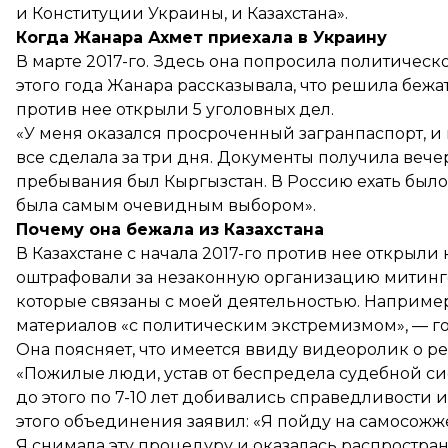
и Конституции Украины, и Казахстана».
Когда Жанара Ахмет приехала в Украину
В марте 2017-го. Здесь она попросила политическ
этого года Жанара рассказывала, что решила бежать
против нее открыли 5 уголовных дел.
«У меня оказался просроченный загранпаспорт, и 
все сделала за три дня. Документы получила вече
пребывания был Кыргызстан. В Россию ехать было
была самым очевидным выбором».
Почему она бежала из Казахстана
В Казахстане с начала 2017-го против нее открыл
оштрафовали за незаконную организацию митингов,
которые связаны с моей деятельностью. Например
материалов «с политическим экстремизмом», — г
Она поясняет, что имеется ввиду видеоролик о 
«Пожилые люди, устав от беспредела судебной с
до этого по 7-10 лет добивались справедливости 
этого объединения заявил: «Я пойду на самосожж
Я снимала эту процедуру и оказалась распростран