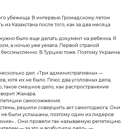
ого убежища. В
интервью
Громадскому летом
 из Казахстана после того, как за два месяца
нужно было еще делать документ на ребенка. Я
ром, а ночью уже уехала. Первой страной
 бессмысленно. В Турцию тоже. Поэтому Украина
и несколько дел. «Три административных —
 хотя их не было. Плюс два уголовных дела,
, такое смешное дело, как распространение
оворит Жанара.
репетиции самосожжения.
истемы, решили совершить акт самоподжога. Они
и не были услышаны, поэтому один из лидеров
ение»... Они провели так называемую репетицию.
ителем — за это и возбудили дело», —