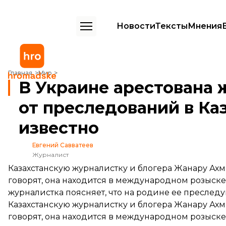
Новости
Тексты
Мнения
В Украине арестована журналистка, бежавшая от преследований в 
Главная
Мир
В Украине арестована 
от преследований в Каз
известно
Евгений Савватеев
Журналист
Казахстанскую журналистку и блогера Жанару Ахме
говорят, она находится в международном розыске 
журналистка поясняет, что на родине ее преслед
Казахстанскую журналистку и блогера Жанару Ахме
говорят, она находится в международном розыске 