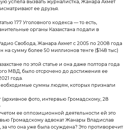
ую успела вызвать журналистка, Жанара Ахмет
исматривают ее друзья.
тью 177 Уголовного кодекса — то есть,
нительные органы Казахстана подали в
Радио Свобода, Жанара Ахмет с 2005 по 2008 года
на сумму более 50 миллионов тенге ($148 тыс)
захстане по этой статье и она даже полтора года
кого МВД, было отсрочено до достижения ее
2021 года.
а необходимые суммы людям, которых признали
 (архивное фото, интервью Громадскому, 28
е
учетом ее оппозиционной деятельности ей это
рвью Громадскому адвокат Жанары Владислав
, за что она уже была осуждена? Это противоречит