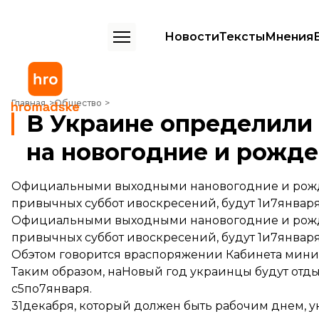
Новости
Тексты
Мнения
В Украине определили выходные дни на новогодние и рождестве
Главная
Общество
В Украине определили
на новогодние и рожд
Официальными выходными нановогодние и рожд
привычных суббот ивоскресений, будут 1и7января
Официальными выходными нановогодние и рожд
привычных суббот ивоскресений, будут 1и7января
Обэтом говорится враспоряжении Кабинета мини
Таким образом, наНовый год украинцы будут отды
с5по7января.
31декабря, который должен быть рабочим днем, у