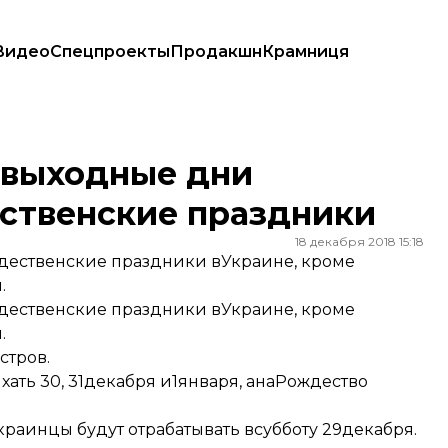
Видео
Спецпроекты
Продакшн
Крамниця
нские праздники
 выходные дни
ественские праздники
18 декабря 2018 15:18
ественские праздники вУкраине, кроме
.
ественские праздники вУкраине, кроме
.
стров.
хать 30, 31декабря и1января, анаРождество
краинцы будут отрабатывать всубботу 29декабря.