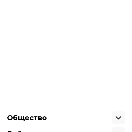
ньютонов.
Исследователи говорят, что после
обнаружения черепа у той скалы
провели обследование беспилотником.
Удалось установить вероятное
местонахождение других останков
динозавра, поэтому они стремятся
продолжить поиски.
Больше о
:
Великобритания
раскопки
динозавры
Поделиться
:
Общество
Образование