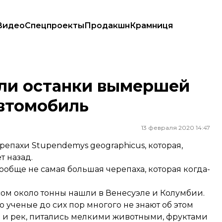
Видео
Спецпроекты
Продакшн
Крамниця
 автомобиль
ли останки вымершей
автомобиль
13 февраля 2020 14:47
епахи Stupendemys geographicus, которая,
т назад.
ообще не самая большая черепаха, которая когда-
сом около тонны нашли в Венесуэле и Колумбии.
о ученые до сих пор многого не знают об этом
ер и рек, питались мелкими животными, фруктами