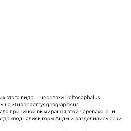
ик этого вида
—
черепахи Peltocephalus
ньше Stupendemys geographicus.
 стало причиной вымирания этой черепахи, они
когда «поднялись горы Анды и разделились реки