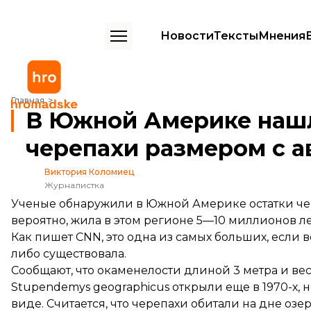
Новости
Тексты
Мнения
В Южной Америке нашли останки вымершей черепахи размером с
Главная
В Южной Америке наш
черепахи размером с 
Виктория Коломиец
Журналистка
Ученые обнаружили в Южной Америке остатки чер
вероятно, жила в этом регионе 5—10 миллионов ле
Как
пишет
CNN, это одна из самых больших, если в
либо существовала.
Сообщают, что окаменелости длиной 3 метра и ве
Stupendemys geographicus открыли еще в 1970-х, н
виде. Считается, что черепахи обитали на дне оз