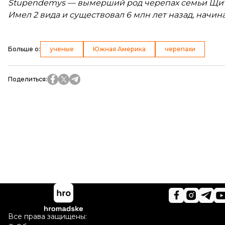
Stupendemys — вымерший род черепах семьи Щит
Имел 2 вида и существовал 6 млн лет назад, начин
Больше о
:
ученые
Южная Америка
черепахи
Поделиться
:
Все права защищены: