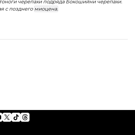
оноги черепахи подряда Бокошийни черепахи.
ая с позднего
миоцена.