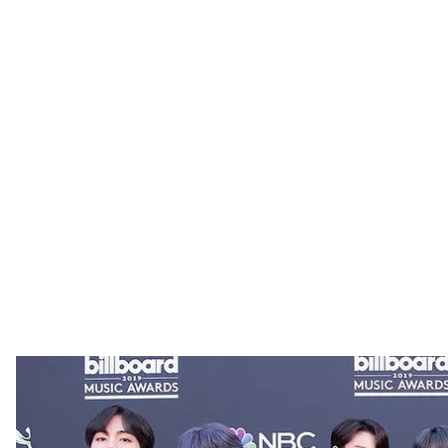
BTS на церемонии награждения
Викип
Парламент Южной Кореи принял закон, который по
отсрочить призыв в армию до 30 лет.