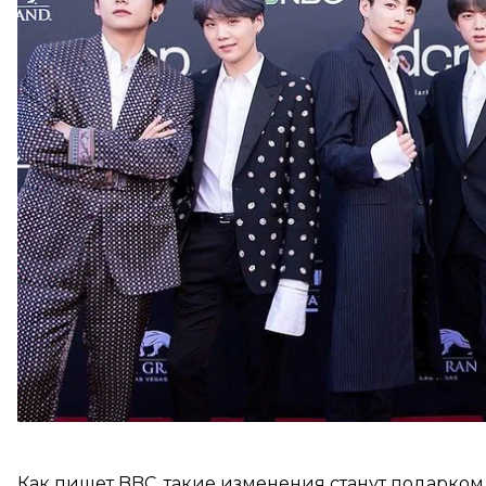
Об этом
пишет
BBC.
В Южной Корее служба в армии является обязательн
По закону, который действовал ранее, отсрочить 
актерам, спортсменам и классическим музыкантам
Новые поправки позволяют сделать это и поп-исп
культуре и искусстве». Отсрочку будут давать по
Как пишет BBC, такие изменения станут подарко