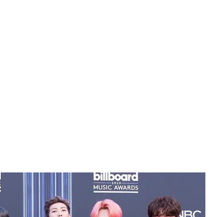
 Billboard Music Awards 2019
едия
зволяет звездам K—pop, таким как BTS,