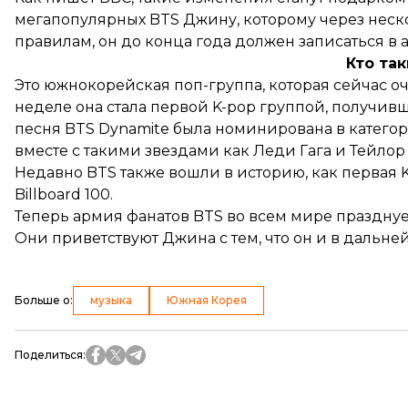
мегапопулярных BTS Джину, которому через неско
правилам, он до конца года должен записаться в 
Кто та
Это южнокорейская поп-группа, которая сейчас о
неделе она стала первой K-pop группой, получи
песня BTS Dynamite была номинирована в категор
вместе с такими звездами как Леди Гага и Тейлор
Недавно BTS также вошли в историю, как первая K
Billboard 100.
Теперь армия фанатов BTS во всем мире праздну
Они приветствуют Джина с тем, что он и в дальне
Больше о
:
музыка
Южная Корея
Поделиться
: