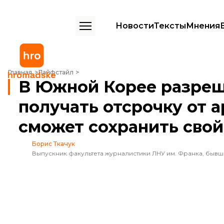
Новости
Тексты
Мнения
В Южной Корее разрешили звездам K-pop получать отсрочку от арм
Главная
Лайфстайл
В Южной Корее разреш
получать отсрочку от а
сможет сохранить свой
Борис Ткачук
Выпускник факультета журналистики ЛНУ им. Франка, быв