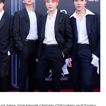
ой для всех мужчин в возрасте от 18 до 28 лет.
ее до 30 лет разрешалось только известным
.
олнителям, которые «достигли успеха в массовой
 рекомендации министра культуры.
м на день рождения самому старшему участнику