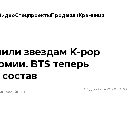
Видео
Спецпроекты
Продакшн
Крамниця
ии. BTS теперь сможет сохранить свой состав
или звездам K-pop
рмии. BTS теперь
 состав
03 декабря 2020 10:30
ший радийщик