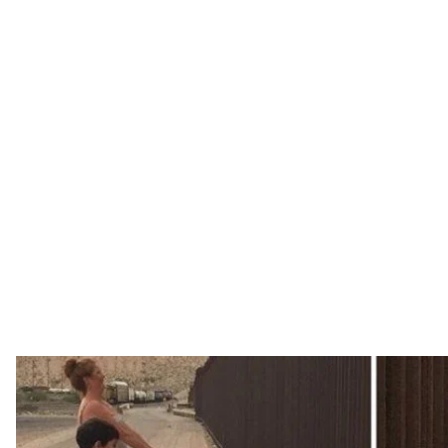
Рональд Раэл
На границе США и Мексики появились качели, одн
– в Мексике. Таким образом, создатели арт—инст
Фрателло и архитектуры Рональд Раэль – «пробил