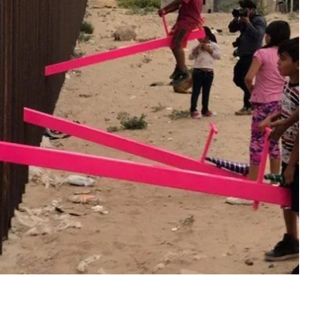
дним из главных
предвыборных обещаний
иканских избирателей в том, что стена должна
х парней», а все расходы возьмет на себя
all» ( «Постройте эту стену!») Стала одной из
 Трампа – не считая «Lock her up» ( «За решетку
a Great Again».
ектом хотели донести, что «две стороны всегда
будет влиять на другую».