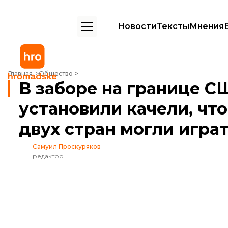
Новости
Тексты
Мнения
В заборе на границе США и Мексики установили качели, чтобы дети 
Главная
Общество
В заборе на границе С
установили качели, что
двух стран могли играт
Самуил Проскуряков
редактор