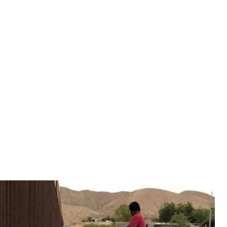
ь/Instagram
а сторона которых расположена в США, а другая
алляции, – профессора дизайна Вирджиния Сан
и» препятствие между двумя странами.