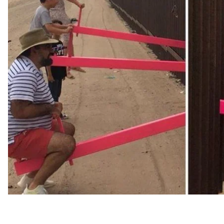
Возведение стены на границе с Мексикой было о
Дональда Трампа. Политик всячески убеждал амер
защищать граждан США от наркоторговцев и «плохи
мексиканское правительство. Кричалка «Вuild that w
самых популярных на митингах с участием Дональда
ее!» – говорится о Хиллари Клинтон) и «Make Americ
Это и использовали авторы, которые своим арт-объ
связаны – что происходит с одной стороны всегда 