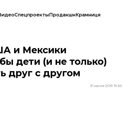
Видео
Спецпроекты
Продакшн
Крамниця
(и не только) двух стран могли играть друг с другом
ША и Мексики
бы дети (и не только)
ь друг с другом
31 июля 2019 19:50