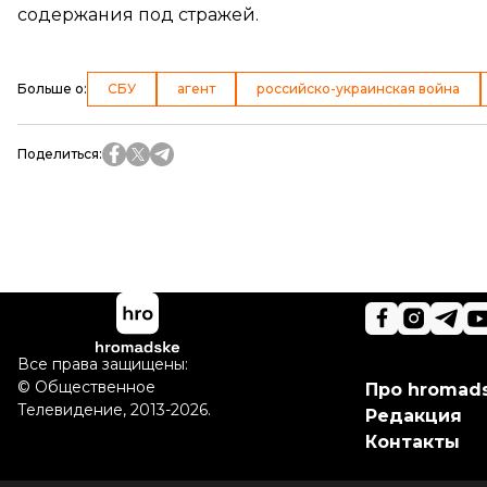
содержания под стражей.
Больше о
:
СБУ
агент
российско-украинская война
Поделиться
:
Все права защищены:
©
Общественное
Про hromad
Телевидение
,
2013-2026.
Редакция
Контакты