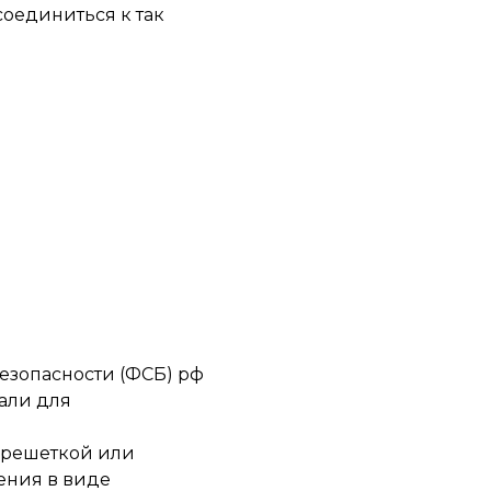
оединиться к так
езопасности (ФСБ) рф
али для
за решеткой или
ения в виде