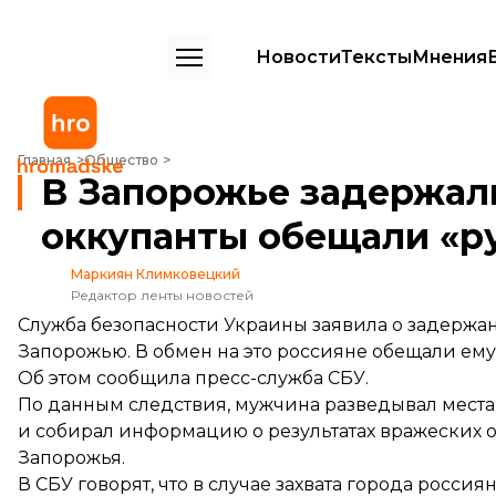
Новости
Тексты
Мнения
В Запорожье задержали корректировщика огня, которому оккупа
Главная
Общество
В Запорожье задержал
оккупанты обещали «р
Маркиян Климковецкий
Редактор ленты новостей
Служба безопасности Украины заявила о задержа
Запорожью. В обмен на это россияне обещали ему
Об этом
сообщила
пресс-служба СБУ.
По данным следствия, мужчина разведывал мест
и собирал информацию о результатах вражеских 
Запорожья.
В СБУ говорят, что в случае захвата города рос