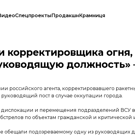
Видео
Спецпроекты
Продакшн
Крамниця
нты обещали «руководящую должность» — СБУ
и корректировщика огня,
уководящую должность»
нии российского агента, корректировавшего ракетн
 руководящий пост в случае оккупации города.
а дислокации и перемещения подразделений ВСУ 
обстрелов по объектам гражданской и критической
сияне обещали подозреваемому одну из руководящих 