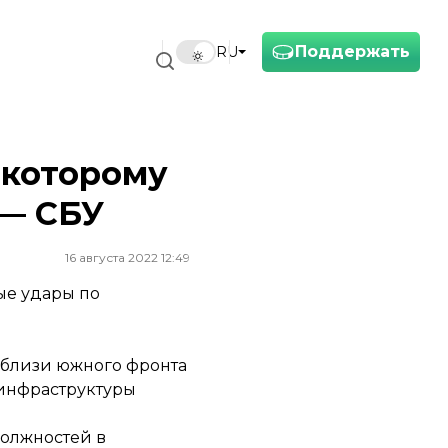
Поддержать
RU
 которому
 — СБУ
16 августа 2022 12:49
ые удары по
вблизи южного фронта
 инфраструктуры
должностей в