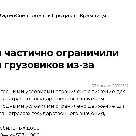
Видео
Спецпроекты
Продакшн
Крамниця
 и грузовиков из-за непогоды
и частично ограничили
грузовиков из-за
07 января 2019 15:12
огодными условиями ограничено движение для
 натрассах государственного значения.
огодными условиями ограничено движение для
 натрассах государственного значения,
мобильных дорог:
0— км557 + 000;