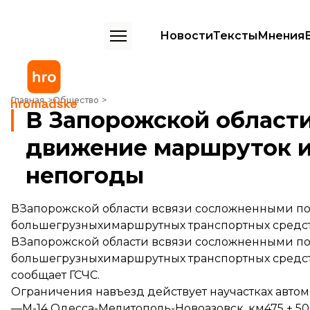
Новости
Тексты
Мнения
В Запорожской области частично ограничили движение маршруток
Главная
Общество
В Запорожской област
движение маршруток и 
непогоды
ВЗапорожской области всвязи сосложненными п
большегрузныхимаршрутных транспортных средств
ВЗапорожской области всвязи сосложненными п
большегрузныхимаршрутных транспортных средств
сообщает
ГСЧС.
Ограничения навъезд действует научастках авто
—М-14 Одесса-Мелитополь-Новоазовск, км475 + 50