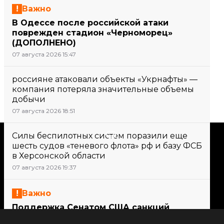
Важно
В Одессе после российской атаки
поврежден стадион «Черноморец»
(ДОПОЛНЕНО)
07 августа 2026 15:47
россияне атаковали объекты «Укрнафты» —
компания потеряла значительные объемы
добычи
07 августа 2026 18:51
Поддержать
Силы беспилотных систем поразили еще
шесть судов «теневого флота» рф и базу ФСБ
в Херсонской области
Поддержи hromadske.
07 августа 2026 19:37
Мы работаем для тебя и
благодаря тебе. Будь нашим
Важно
другом
Поддержка Сенатом США санкций
против рф, протесты против вырубки