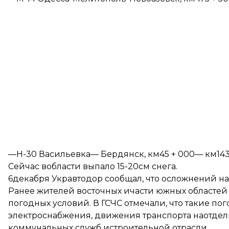
—Н-30 Васильевка— Бердянск, км45 + 000— км143 
Сейчас вобласти выпало 15-20см снега.
6декабря Укравтодор сообщал, что
осложнений на
Ранее жителей восточных ичасти южных областе
погодных условий
. В ГСЧС отмечали, что такие 
электроснабжения, движения транспорта наотдел
коммунальных служб истроительной отрасли.