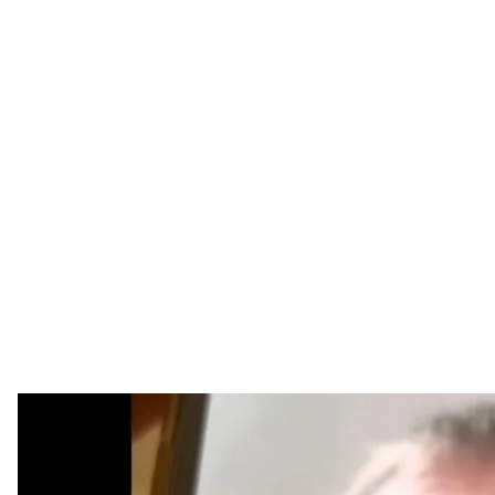
Бывший командир одного из отдело
Скриншот / 
Норвежская полиция арестовала бывшего команди
Медведева по подозрению в нелегальном пересеч