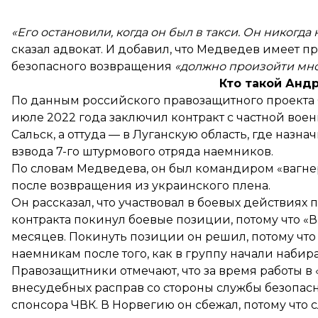
«Его остановили, когда он был в такси. Он никогд
сказал адвокат. И добавил, что Медведев имеет пр
безопасного возвращения
«должно произойти мно
Кто такой Анд
По
данным
российского правозащитного проекта G
июле 2022 года заключил контракт с частной вое
Сальск, а оттуда — в Луганскую область, где назн
взвода 7-го штурмового отряда наемников.
По словам Медведева, он был командиром «вагнер
после возвращения из украинского плена.
Он рассказал, что участвовал в боевых действиях
контракта покинул боевые позиции, потому что «
месяцев. Покинуть позиции он решил, потому что 
наемникам после того, как в группу начали набир
Правозащитники отмечают, что за время работы в
внесудебных расправ со стороны службы безопас
спонсора ЧВК. В Норвегию он сбежал, потому что