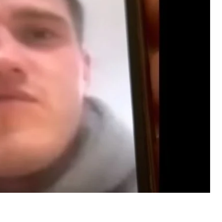
гии.
ржали за попытку незаконного пересечения
фицер местной полиции отказался назвать
». По его словам, «вагнеровец» якобы не
мол, пытался найти место, где он пересек
гию.