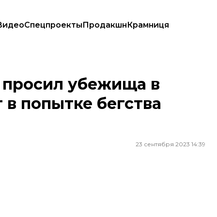
Видео
Спецпроекты
Продакшн
Крамниця
в попытке бегства обратно в россию
 просил убежища в
 в попытке бегства
23 сентября 2023 14:39