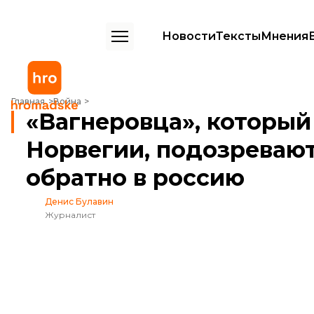
Новости
Тексты
Мнения
«Вагнеровца», который просил убежища в Норвегии, подозревают 
Главная
Война
«Вагнеровца», который
Норвегии, подозревают
обратно в россию
Денис Булавин
Журналист