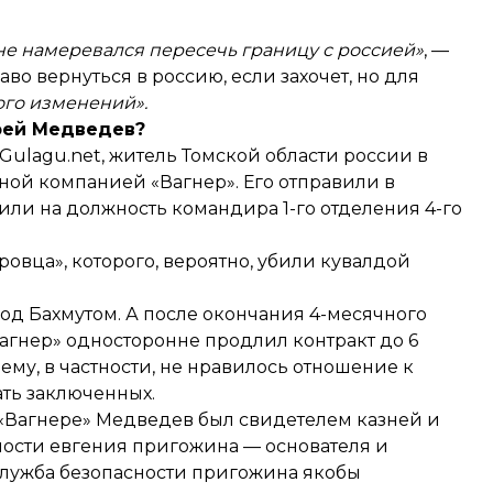
а не намеревался пересечь границу с россией»
, —
аво вернуться в россию, если захочет, но для
го изменений».
рей Медведев?
ulagu.net, житель Томской области россии в
нной компанией «Вагнер». Его отправили в
ачили на должность командира 1-го отделения 4-го
овца», которого, вероятно,
убили кувалдой
 под Бахмутом. А после окончания 4-месячного
Вагнер» односторонне продлил контракт до 6
ему, в частности, не нравилось отношение к
ать заключенных.
 «Вагнере» Медведев был свидетелем казней и
ности евгения пригожина — основателя и
 служба безопасности пригожина якобы