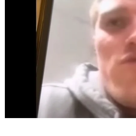
в начале этого года он попросил убежища в Норве
Об этом
пишет
Reuters.
Полиция сообщила, что 20-летнего мужчину заде
российской границы, но не назвала его имени. О
арестованного.
Адвокат Медведева назвал арест «недоразумением
приближался к границе. В то же время Медведев, 
границу в январе, когда бежал из россии в Норве