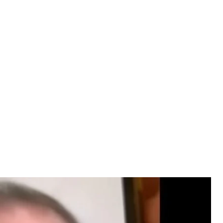
в ЧВК «Вагнера» Андрей Медведев
Gulagu.net
ра одного из отделов ЧВК «Вагнера» Андрея
ении границы обратно в россию после того, как