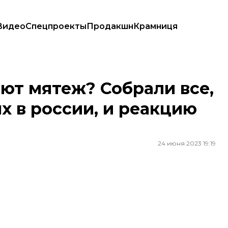
Видео
Спецпроекты
Продакшн
Крамниця
тиях в россии, и реакцию мира
ют мятеж? Собрали все,
х в россии, и реакцию
24 июня 2023 19:19