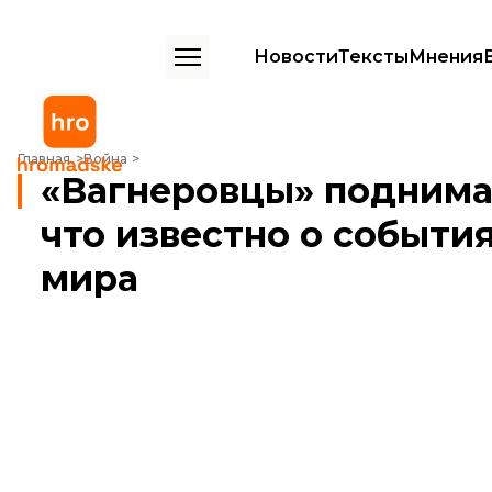
Новости
Тексты
Мнения
«Вагнеровцы» поднимают мятеж? Собрали все, что известно о собы
Главная
Война
«Вагнеровцы» поднима
что известно о события
мира