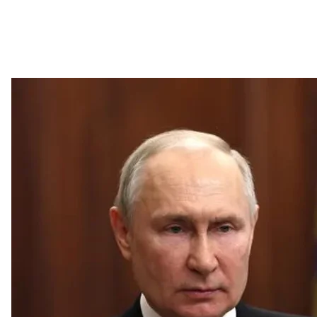
владимир путин во время об
Пресс-служ
Глава Чечни рамзан кадыров
назвал
действия ЧВК
заявил, что военные Минобороны рф и росгвардии
напряженности».
Власти Калужской области
ограничили
движение а
прилегающих к Тульской, Брянской, Орловской и 
Ростова
отменил
все рейсы.
Роскомнадзор
ограничил
доступ к ряду интернет
призывов к участию в военном мятеже».
Мэр Москвы
объявил
понедельник 26 июня допол
ситуации» и призвал воздержаться от поездок по 
Как реаги
Представитель Совета нацбезопасности
США
Ада