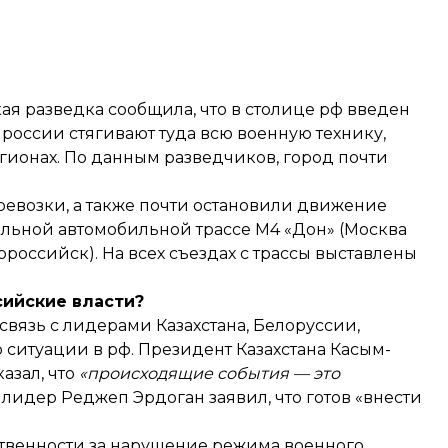
кая разведка
сообщила
, что в столице рф введен
россии стягивают туда всю военную технику,
гионах. По данным разведчиков, город почти
ревозки, а также почти остановили движение
альной автомобильной трассе М4 «Дон» (Москва
оссийск). На всех съездах с трассы выставлены
сийские власти?
связь с лидерами Казахстана, Белоруссии,
 ситуации в рф. Президент Казахстана Касым-
казал
, что
«происходящие события — это
й лидер Реджеп Эрдоган
заявил
, что готов «внести
твенности за нарушение режима военного