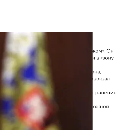
ращения 24 июня 2023 года
ба кремля
 «Вагнер» «настоящим военным мятежом». Он
 из его республики уже якобы уехали в «зону
втотранспорта на территориях региона,
Смоленской областям. А главный автовокзал
-ресурсов, чтобы «прекратить распространение
нительным выходным днем из-за «сложной
городу.
рует мир?
м Ходж
заверил
, что Джо Байден