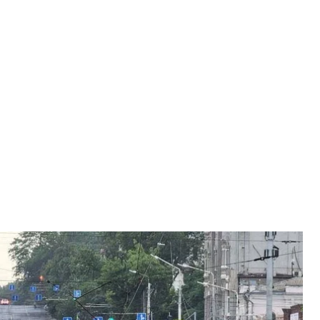
е-на-Дону, 24 июня 2023 года
кие СМИ
л армию рф в ударе по лагерям частной
ами на Москву. Собрали все, что известно о