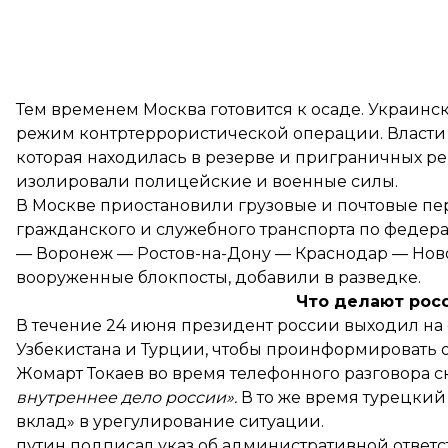
Тем временем Москва готовится к осаде. Украинс
режим контртеррористической операции. Власти 
которая находилась в резерве и приграничных ре
изолировали полицейские и военные силы.
В Москве приостановили грузовые и почтовые пе
гражданского и служебного транспорта по федер
— Воронеж — Ростов-на-Дону — Краснодар — Новор
вооруженные блокпосты, добавили в разведке.
Что делают рос
В течение 24 июня президент россии выходил на 
Узбекистана и Турции, чтобы проинформировать о
Жомарт Токаев во время телефонного разговора
с
внутреннее дело россии».
В то же время турецки
вклад» в урегулирование ситуации.
путин подписал
указ
об административной ответс