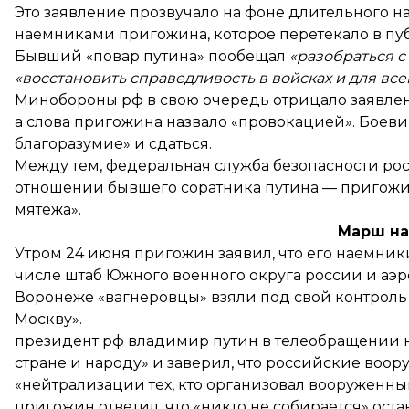
Это заявление прозвучало на фоне длительного 
наемниками пригожина, которое перетекало в п
Бывший «повар путина» пообещал
«разобраться с
«восстановить справедливость в войсках и для все
Минобороны рф в свою очередь
отрицало
заявлен
а слова пригожина назвало «провокацией». Боев
благоразумие» и сдаться.
Между тем, федеральная служба безопасности ро
отношении бывшего соратника путина — пригожи
мятежа».
Марш на
Утром 24 июня пригожин заявил, что его наемники
числе штаб Южного военного округа россии и аэро
Воронеже «вагнеровцы»
взяли под свой контроль
Москву».
президент рф владимир путин в телеобращении н
стране и народу» и
заверил
, что российские воо
«нейтрализации тех, кто организовал вооруженны
пригожин ответил, что «никто не собирается» оста