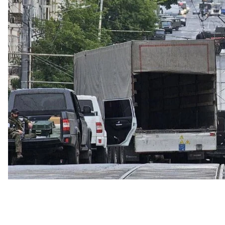
С чего все
Вечером 23 июня владелец ЧВК «Вагнер» евгени
войска ударили ракетами по тыловым лагерям ег
россии отвергло его слова. Он призвал «разобрат
«
Нас 25 тысяч и мы идем разбираться, почему в ст
тактический резерв, а стратегический резерв
—
эт
присоединяйтесь»
, —
говорится
в сообщении при