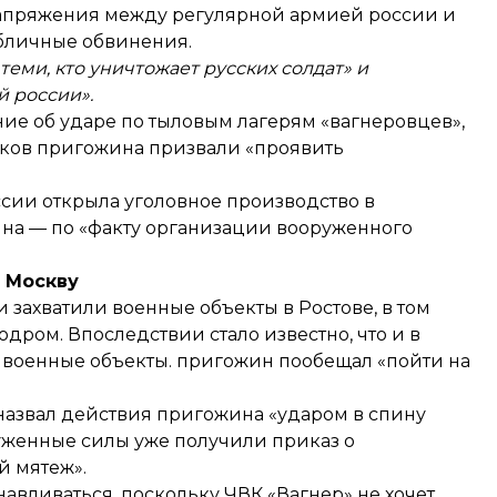
напряжения между регулярной армией россии и
убличные обвинения.
 теми, кто уничтожает русских солдат» и
й россии».
ие об ударе по тыловым лагерям «вагнеровцев»,
иков пригожина призвали «проявить
ссии
открыла уголовное производство
в
на — по «факту организации вооруженного
 Москву
 захватили военные объекты в Ростове, в том
дром. Впоследствии стало известно, что и в
военные объекты. пригожин пообещал «пойти на
азвал действия пригожина «ударом в спину
руженные силы уже получили приказ о
й мятеж».
навливаться, поскольку ЧВК «Вагнер» не хочет,