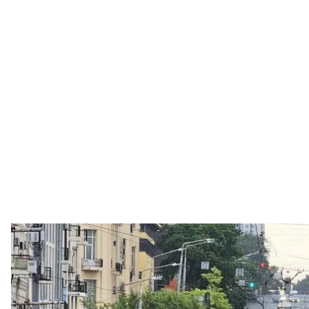
Техника ЧВК «Вагнер» в Ростов
российс
Владелец ЧВК «Вагнер» евгений пригожин обвини
военной компании «Вагнер» и в ответ пошел войск
ситуации в россии и как на это реагирует мир.