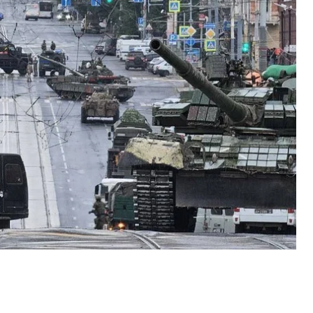
 началось?
й пригожин публично
заявил
, что российские
о наемников, и пообещал «ответ». Минобороны
ься» с военным руководством страны.
ране происходит беспредел. 25 тысяч ожидает как
о вся армия и вся страна. Все, кто хочет,
гожина.