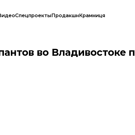
Видео
Спецпроекты
Продакшн
Крамниця
продукты
пантов во Владивостоке 