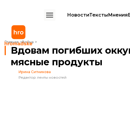
Новости
Тексты
Мнения
Вдовам погибших оккупантов во Владивостоке подарили мясные 
Главная
Война
Вдовам погибших окку
мясные продукты
Ирина Ситникова
Редактор ленты новостей