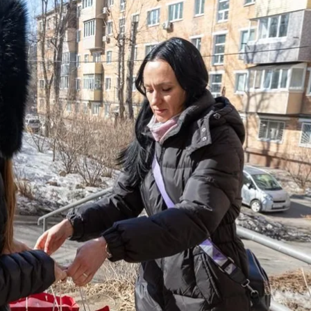
вам во Владивостоке подарили мясные продукты
страция Владивостока» / Telegram&nbsp;
 подарила супругам погибших оккупантов продукто
ия этой новости в СМИ власти города решили удали
 в своем Telegram-канале. Администрация города 
ой компании «Ратимир».
, консервы и полуфабрикаты и называет себя «одни
ем Востоке».