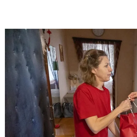
российским вдо
«Администр
Сообщение о продуктовых наборах семьям уничтож
в 13:17 его удалили. Как отмечает Insider, произош
По данным издания, это не первый раз компания 
приняла участие в мероприятии, организованном
Приморского края по комплексному развитию рег
Другие регионы россии также «благодарили» се
медалями «Матери защитника Отечества» или прост
февраля).
Напомним, российские пропагандисты также соо
Донбасса. Позже оказалось, что после записи вид
женщин из пропагандистского ролика — массовка