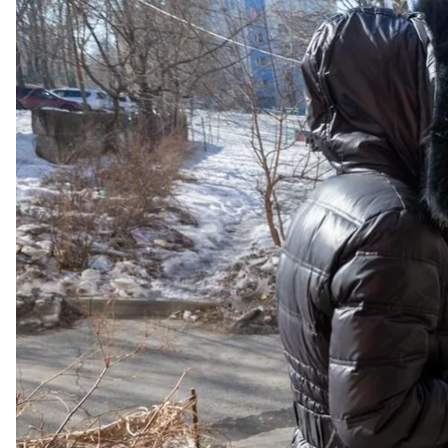
российским вдо
«Админи
Администрация российского города Владивосток
производителя мясных продуктов. После освещен
Об этом
пишет
Insider.
Власти Владивостока сообщили о подарках вдовам
как женщинам вручают фирменные пакеты местн
Эта фирма производит колбасы, сосиски, паштеты
российских брендов мясной продукции на Дальн