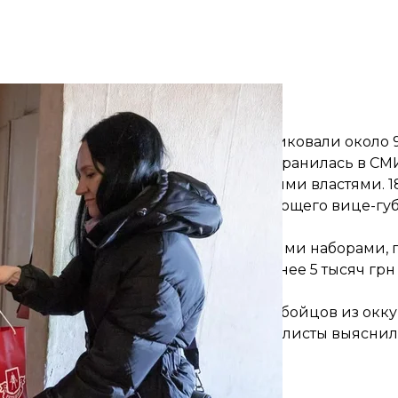
вам во Владивостоке подарили мясные продукты
ация Владивостока» / Telegram&nbsp;&nbsp;
енных в Украине оккупантов опубликовали около 9 
ло это после того, как новость распространилась в СМ
«Ратимир» сотрудничает с российскими властями. 1
 клубом бывшего депутата и действующего вице-гу
иона Константина Богданенко.
мьи погибших оккупантов продуктовыми наборами, 
о выдавали по 10 тысяч рублей (менее 5 тысяч грн 
бщали о
раздаче шуб
для жен убитых бойцов из окк
ео часть шуб забрали обратно. А журналисты выясни
.