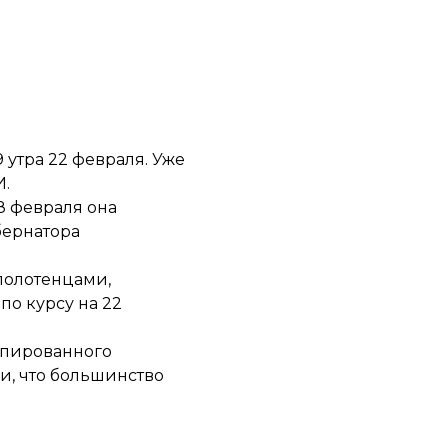
утра 22 февраля. Уже
И.
8 февраля она
бернатора
полотенцами,
по курсу на 22
упированного
ли, что большинство