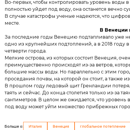
Во-первых, чтобы контролировать уровень воды в 
полностью уйдет под воду, она останется вечно с
В случае катастрофы ученые надеются, что цифро
месте.
В Венеции 
За последние годы Венецию подтапливало уже нес
одно из крупнейших подтоплений, а в 2018 году 
четверти города.
Мелкие острова, из которых состоит Венеция, очен
преимущественно
происходят
из-за ветров, кото
большие массы воды. Но параллельно с этим город
проседания почвы, на которой он стоит, а также и
В прошлом году ледовый щит Гренландии потерял
таять и сейчас. До конца столетия только из-за 
сантиметров. В целом же ожидается, что уровень в
под воду может уйти множество прибрежных город
Больше о
:
Италия
Венеция
глобальное потепление