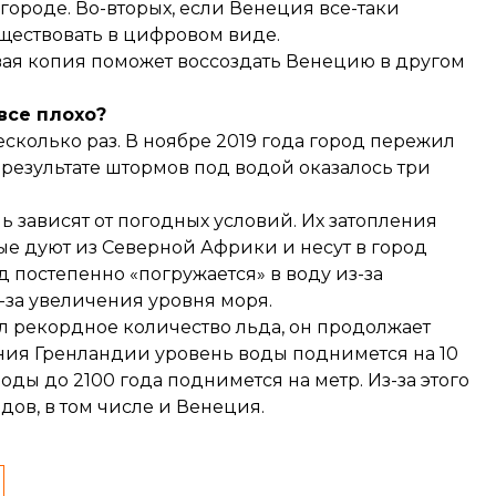
городе. Во-вторых, если Венеция все-таки
уществовать в цифровом виде.
вая копия поможет воссоздать Венецию в другом
все плохо?
колько раз. В ноябре 2019 года город пережил
в результате штормов под водой
оказалось
три
ь зависят от погодных условий. Их затопления
рые дуют из Северной Африки и несут в город
 постепенно «погружается» в воду из-за
з-за увеличения уровня моря.
 рекордное количество льда, он продолжает
таяния Гренландии уровень воды поднимется на 10
оды до 2100 года поднимется на метр. Из-за этого
ов, в том числе и Венеция.