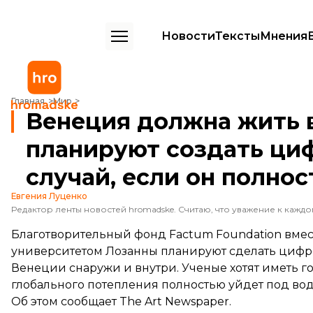
Новости
Тексты
Мнения
Венеция должна жить вечно: ученые планируют создать цифровую 
Главная
Мир
Венеция должна жить 
планируют создать ци
случай, если он полно
Евгения Луценко
Благотворительный фонд Factum Foundation вме
университетом Лозанны планируют сделать цифр
Венеции снаружи и внутри. Ученые хотят иметь го
глобального потепления полностью уйдет под вод
Об этом
сообщает
The Art Newspaper.