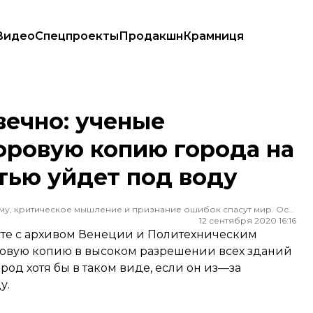
Видео
Спецпроекты
Продакшн
Крамниця
копию города на случай, если он полностью уйдет под воду
вечно: ученые
фровую копию города на
стью уйдет под воду
Редактор ленты новостей hromadske. Считаю, что уважение к каждому, критическое мышление и признание ошибок спасут мир. Особенно люблю новости о науке и космос
12 сентября 2020 16:16
сте с архивом Венеции и Политехническим
овую копию в высоком разрешении всех зданий
род хотя бы в таком виде, если он из—за
у.