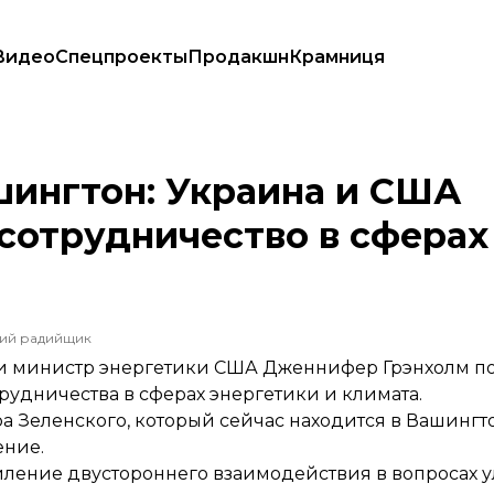
Видео
Спецпроекты
Продакшн
Крамниця
ть сотрудничество в сферах энергетики и климата
шингтон: Украина и США
сотрудничество в сферах
ший радийщик
 и министр энергетики США Дженнифер Грэнхолм п
рудничества в сферах энергетики и климата.
 Зеленского, который сейчас находится в Вашингт
ение.
силение двустороннего взаимодействия в вопросах 