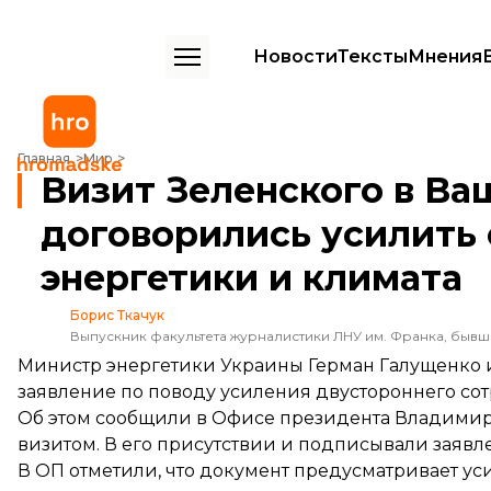
Новости
Тексты
Мнения
Визит Зеленского в Вашингтон: Украина и США договорились усили
Главная
Мир
Визит Зеленского в Ва
договорились усилить 
энергетики и климата
Борис Ткачук
Выпускник факультета журналистики ЛНУ им. Франка, быв
Министр энергетики Украины Герман Галущенко
заявление по поводу усиления двустороннего сот
Об этом
сообщили
в Офисе президента Владимира
визитом. В его присутствии и подписывали заявл
В ОП отметили, что документ предусматривает у