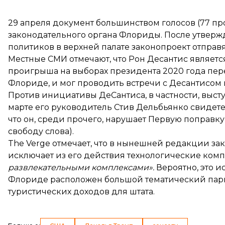
29 апреля документ большинством голосов (77 пр
законодательного органа Флориды. После утвер
политиков в верхней палате законопроект отправ
Местные СМИ
отмечают
, что Рон Десантис являе
проигрыша на выборах президента 2020 года перее
Флориде, и мог проводить встречи с Десантисом п
Против инициативы ДеСантиса, в частности, вы
марте его руководитель Стив Дельбьянко свидетел
что он, среди прочего, нарушает Первую поправк
свободу слова).
The Verge
отмечает, что в нынешней редакции зак
исключает из его действия технологические ком
развлекательными комплексами».
Вероятно, это и
Флориде
расположен
большой тематический парк
туристических доходов для штата.