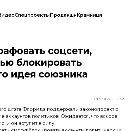
Видео
Спецпроекты
Продакшн
Крамниця
 блокировать аккаунты политиков. Это идея союзника Трампа
рафовать соцсети,
тью блокировать
то идея союзника
01 мая 2021 19:42
ого штата Флорида поддержали законопроект о
е аккаунтов политиков. Ожидается, что вскоре
 и он вступит в силу.
сети смогут блокировать аккаунты политических