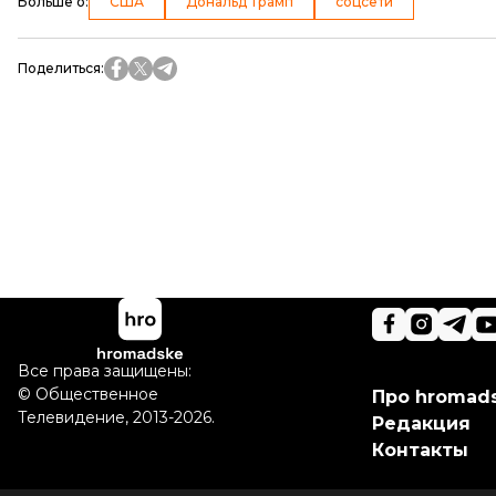
Больше о
:
США
Дональд Трамп
соцсети
Поделиться
:
Все права защищены:
©
Общественное
Про hromad
Телевидение
,
2013-2026.
Редакция
Контакты