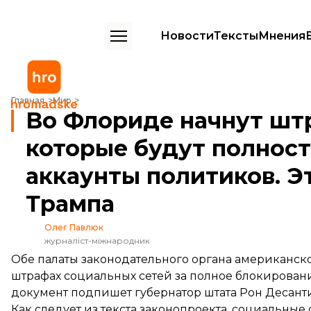
Новости
Тексты
Мнения
Во Флориде начнут штрафовать соцсети, которые будут полностью
Главная
Мир
Во Флориде начнут шт
которые будут полнос
аккаунты политиков. Э
Трампа
Олег Павлюк
журналіст-міжнародник
Обе палаты законодательного органа американск
штрафах социальных сетей за полное блокировани
документ подпишет губернатор штата Рон Десантис,
Как следует из
текста законопроекта
, социальные 