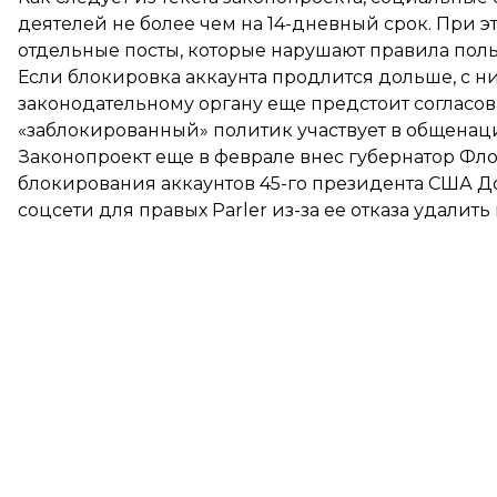
деятелей не более чем на 14-дневный срок. При э
отдельные посты, которые нарушают правила поль
Если блокировка аккаунта продлится дольше, с ни
законодательному органу еще предстоит согласова
«заблокированный» политик участвует в общенац
Законопроект еще в феврале
внес
губернатор Фло
блокирования аккаунтов 45-го президента США Д
соцсети для правых Parler
из-за ее отказа удалит