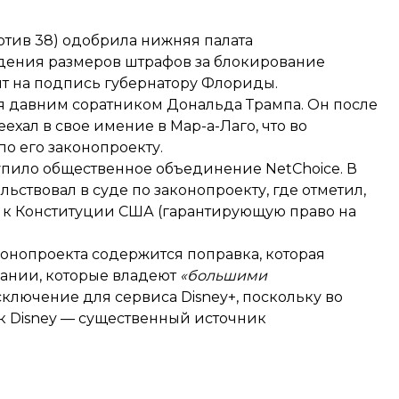
отив 38)
одобрила
нижняя палата
ждения размеров штрафов за блокирование
ят на подпись губернатору Флориды.
тся давним соратником Дональда Трампа. Он после
хал в свое имение в Мар-а-Лаго, что во
о его законопроекту.
ступило общественное объединение
NetChoice
. В
ьствовал в суде по законопроекту, где отметил,
у к Конституции США (гарантирующую право на
онопроекта содержится поправка, которая
пании, которые владеют
«большими
сключение для сервиса Disney+, поскольку во
 Disney — существенный источник