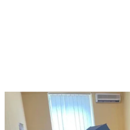
Семья россия
Миграционная служба
Во Львове обнаружили семью россиян, прибывших
полномасштабной войны. С того времени они не
разрешенный срок пребывания.