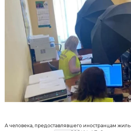
Об этом
сообщила
Миграционная служба Львовско
Там отметили, что о причинах такого «путешестви
административной ответственности по
статье 203
правонарушениях (КУпАП).
О части статьи и принятых мерах, предусмотренн
уточнили. Правоохранители приняли решение о 
А человека, предоставлявшего иностранцам жиль