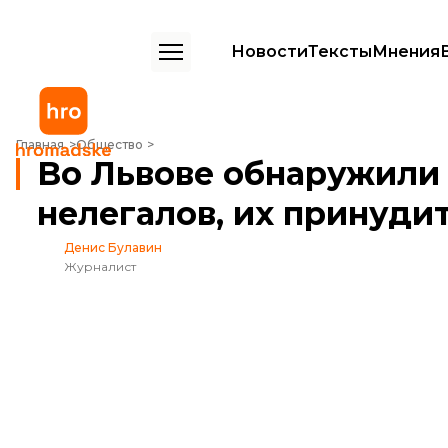
Новости
Тексты
Мнения
Во Львове обнаружили семью россиян-нелегалов, их принудительн
Главная
Общество
Во Львове обнаружили
нелегалов, их принуди
Денис Булавин
Журналист