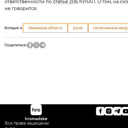
ответственности по
статье 206
КУпАП. О том, на ск
не говорится.
Больше о
:
Львовская область
росія
нелегальные мигр
Поделиться
:
Все права защищены: