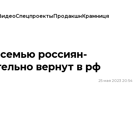
Видео
Спецпроекты
Продакшн
Крамниця
о вернут в рф
 семью россиян-
тельно вернут в рф
25 мая 2023 20:54