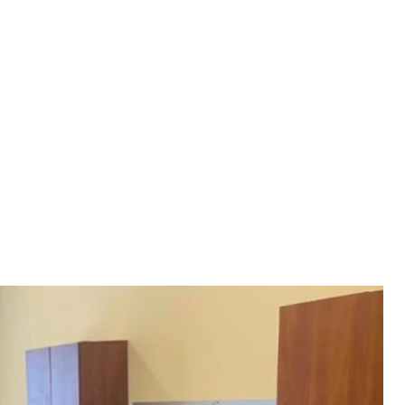
н-нелегалов
 Львовской области
 в Украину за месяц до начала
 покидали территорию Украины, чем превысили