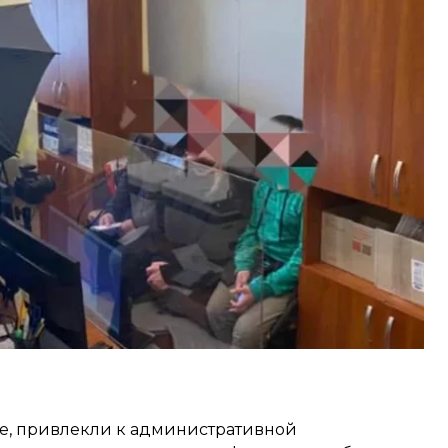
й области.
я» россияне не сообщают. Их привлекли к
Кодекса Украины об административных
ых санкцией, в миграционной службе не
принудительном возвращении нелегалов.
е, привлекли к административной