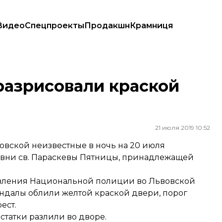
Видео
Спецпроекты
Продакшн
Крамниця
разрисовали краской
21 июля 2019 10:52
овской неизвестные в ночь на 20 июля
овни св. Параскевы Пятницы, принадлежащей
авления Национальной полиции во Львовской
андалы облили желтой краской двери, порог
ест.
остатки разлили во дворе.