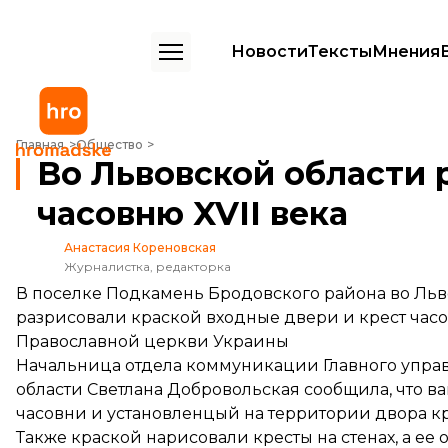
Новости
Тексты
Мнения
Во Львовской области разрисовали краской часовню XVII века
Главная
Общество
Во Львовской области 
часовню XVII века
Анастасия Кореновская
Журналистка, редакторка
В поселке Подкамень Бродовского района во Льв
разрисовали краской входные двери и крест час
Православной церкви Украины
Начальница отдела коммуникации Главного упр
области Светлана Добровольская сообщила, что в
часовни и установленцый на территории двора кр
Также краской нарисовали кресты на стенах, а ее 