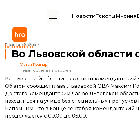
Новости
Тексты
Мнения
Во Львовской области сократили комендантский час
Главная
Война
Во Львовской области 
Остап Крамар
Редактор ленты новостей
Во Львовской области сократили комендантский час
Об этом
сообщил
глава Львовской ОВА Максим К
До этого комендантский час во Львовской области
находиться на улице без специальных пропусков 
Напомним, что в конце сентября комендантский ч
продолжается с 00:00 до 05:00.