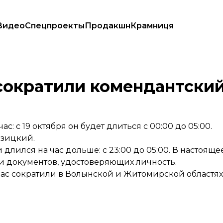
Видео
Спецпроекты
Продакшн
Крамниця
сократили комендантский
: с 19 октября он будет длиться с 00:00 до 05:00.
озицкий.
 длился на час дольше: с 23:00 до 05:00. В настоящ
и документов, удостоверяющих личность.
ас сократили в
Волынской
и
Житомирской
областях