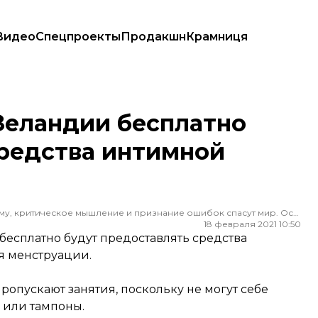
Видео
Спецпроекты
Продакшн
Крамниця
редства интимной гигиены
Зеландии бесплатно
средства интимной
Редактор ленты новостей hromadske. Считаю, что уважение к каждому, критическое мышление и признание ошибок спасут мир. Особенно люблю новости о науке и космос
18 февраля 2021 10:50
бесплатно будут предоставлять средства
я менструации.
ропускают занятия, поскольку не могут себе
 или тампоны.