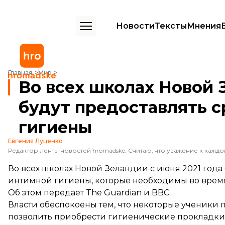
Новости
Тексты
Мнения
Во всех школах Новой Зеландии бесплатно будут предоставлять с
Главная
Мир
Во всех школах Новой 
будут предоставлять 
гигиены
Евгения Луценко
Во всех школах Новой Зеландии с июня 2021 года 
интимной гигиены, которые необходимы во врем
Об этом передает
The Guardian
и
BBC
.
Власти обеспокоены тем, что некоторые ученики п
позволить приобрести гигиенические прокладки