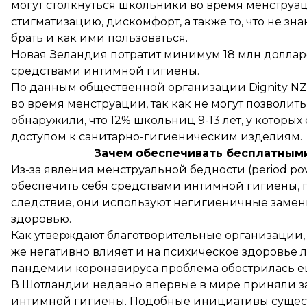
могут столкнуться школьники во время менструац
стигматизацию, дискомфорт, а также то, что не зна
брать и как ими пользоваться.
Новая Зеландия потратит минимум 18 млн долларо
средствами интимной гигиены.
По данным общественной организации Dignity NZ,
во время менструации, так как не могут позволить
обнаружили, что 12% школьниц 9-13 лет, у которых
доступом к санитарно-гигиеническим изделиям.
Зачем обеспечивать бесплатным
Из-за явления менструальной бедности (period po
обеспечить себя средствами интимной гигиены, пот
следствие, они используют негигиеничные замени
здоровью.
Как
утверждают
благотворительные организации, 
же негативно влияет и на психическое здоровье 
пандемии коронавируса проблема обострилась е
В Шотландии недавно впервые в мире
приняли з
интимной гигиены. Подобные инициативы сущест