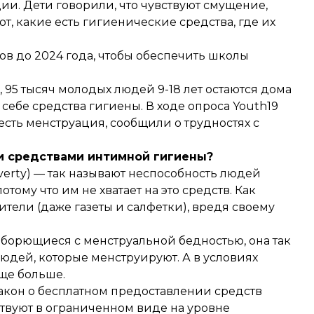
ии. Дети говорили, что чувствуют смущение,
ют, какие есть гигиенические средства, где их
в до 2024 года, чтобы обеспечить школы
 95 тысяч молодых людей 9-18 лет остаются дома
 себе средства гигиены. В ходе опроса Youth19
 есть менструация, сообщили о трудностях с
и средствами интимной гигиены?
verty) — так называют неспособность людей
ому что им не хватает на это средств. Как
тели (даже газеты и салфетки), вредя своему
борющиеся с менструальной бедностью, она так
людей, которые менструируют. А в условиях
ще больше.
акон
о бесплатном предоставлении средств
вуют в ограниченном виде на уровне