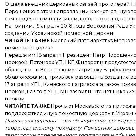
Отдела внешних церковных связей протоиерей Н
Порошенко в этом направлении как «отчаяннуюп
самонадеянным политиком, которого не поддержив
Напомним, 19 апреля 2018 года Верховная Рада У
создании Украинской поместной церкви.
ЧИТАЙТЕ ТАКЖЕ
:Киевский патриархат vs Московс
поместной церкви
Перед этим 18 апреля Президент Петр Порошенко
церквей. Патриарх УПЦ КП Филарет и предстояте
обращение к Вселенскому патриарху Варфоломею
об автокефалии, призывая разрешить создание е
17 апреля УПЦ Киевского патриархата также при
церкви, на что в УПЦ МП заявили, что нет никак
церкви.
ЧИТАЙТЕ ТАКЖЕ
:Прочь от Москвы:кто из прихож
поддержать
единую поместную церковь в Украин
Поместная церковь — это объединение всех право
территориальному принципу. Поместная церковь 
территории определенного государства и обычно