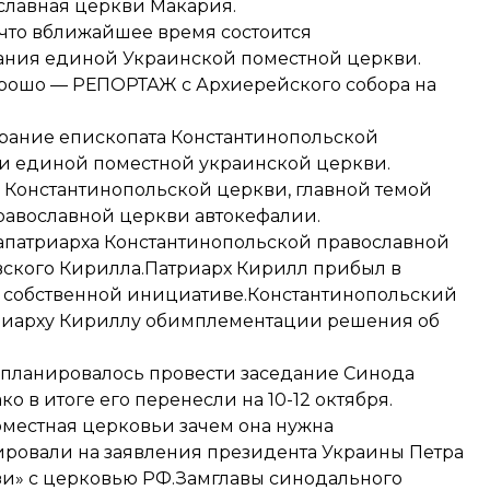
славная церкви Макария.
, что вближайшее время состоится
ания единой Украинской поместной церкви.
хорошо — РЕПОРТАЖ с Архиерейского собора на
обрание епископата Константинопольской
ии единой поместной украинской церкви.
 Константинопольской церкви
, главной темой
равославной церкви автокефалии.
апатриарха Константинопольской православной
овского Кирилла.Патриарх Кирилл прибыл в
о собственной инициативе.Константинопольский
иарху Кириллу об
имплементации решения об
 планировалось провести заседание Синода
 в итоге его перенесли на 10-12 октября.
поместная церковь
и зачем она нужна
ировали на заявления президента Украины Петра
зи» с церковью РФ.Замглавы синодального