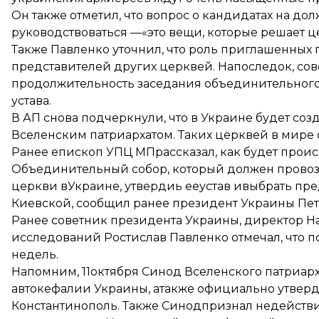
Он также отметил, что вопрос о кандидатах на до
руководствоваться —«это вещи, которые решает ц
Также Павленко уточнил, что роль приглашенных 
представителей других церквей. Напоследок, сов
продолжительность заседания объединительного 
устава.
В АП снова подчеркнули, что в Украине будет соз
Вселенским патриархатом. Таких церквей в мире 
Ранее епископ УПЦ МПрассказал, как будет прои
Объединительный собор
, который должен прово
церкви вУкраине, утвердиь ееустав ивыбрать пре
Киевской, сообщил ранее президент Украины Пе
Ранее советник президента Украины, директор Н
исследований Ростислав Павленко отмечал, что 
недель.
Напомним, 11октября Синод Вселенского патриарх
автокефалии Украины, атакже официально утверд
Константинополь. Также Синод
признал недейств