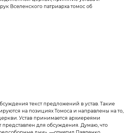
 рук Вселенского патриарха томос об
бсуждения текст предложений в устав. Такие
уются на позициях Томоса и направлены на то,
 церкви. Устав принимается архиереями
т представлен для обсуждения. Думаю, что
редсоборные дни», —отметил Павленко.