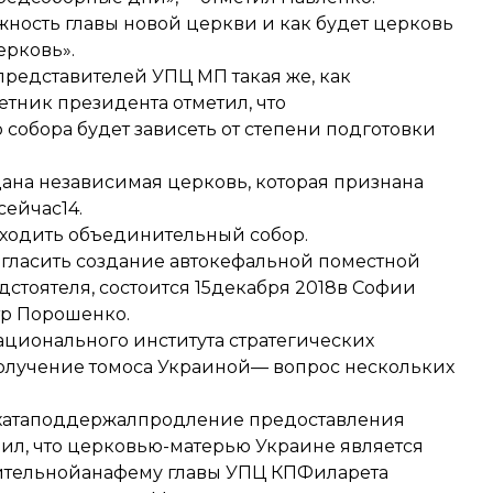
лжность главы новой церкви и как будет церковь
ерковь».
представителей УПЦ МП такая же, как
етник президента отметил, что
собора будет зависеть от степени подготовки
дана независимая церковь, которая признана
сейчас14.
сходить объединительный собор.
згласить создание автокефальной поместной
дстоятеля, состоится 15декабря 2018в Софии
тр Порошенко.
ационального института стратегических
получение томоса Украиной— вопрос нескольких
ата
поддержал
продление предоставления
ил, что церковью-матерью Украине является
ительной
анафему главы УПЦ КПФиларета