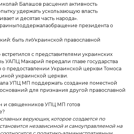
иколай Балашов расценил активность
опытку удержать ускользающую власть
ает и десятая часть народа».
краины
поддержала
обращение президента о
кий: быть ли
Украинской православной
 встретился с представителями украинских
ль УАПЦ Макарий передали главе государства
 о предоставлении Украинской церкви Томоса
диной украинской церкви.
звала УПЦ МП поддержать создание поместной
их оснований для признания другой православной
ан и священников УПЦ МП готов
е?
славных верующих, которое создается по
становится независимой и самоуправляемой на
 соотносится с политико-административным