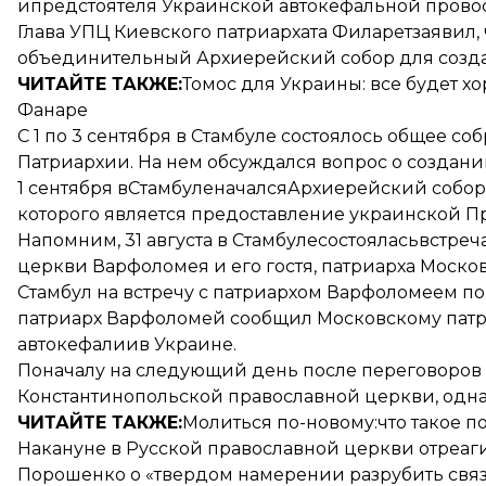
ипредстоятеля Украинской автокефальной прово
Глава УПЦ Киевского патриархата Филарет
заявил
объединительный Архиерейский собор для созд
ЧИТАЙТЕ ТАКЖЕ:
Томос для Украины
: все будет 
Фанаре
С 1 по 3 сентября в Стамбуле состоялось общее с
Патриархии. На нем обсуждался вопрос о создан
1 сентября вСтамбуленачался
Архиерейский собор
которого является предоставление украинской П
Напомним, 31 августа в Стамбуле
состоялась
встреч
церкви Варфоломея и его гостя, патриарха Моск
Стамбул на встречу с патриархом Варфоломеем п
патриарх Варфоломей сообщил Московскому патр
автокефалии
в Украине.
Поначалу на следующий день после переговоров
Константинопольской православной церкви, однако
ЧИТАЙТЕ ТАКЖЕ:
Молиться по-новому:
что такое 
Накануне в Русской православной церкви отреаг
Порошенко о «твердом намерении разрубить свя