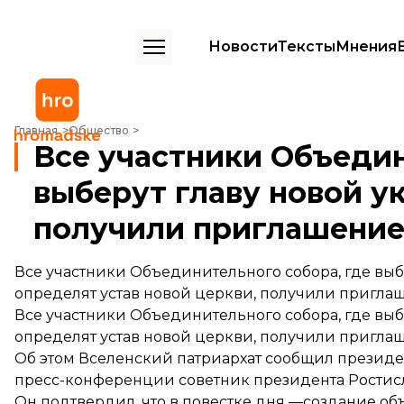
Новости
Тексты
Мнения
Все участники Объединительного собора, где выберут главу ново
Главная
Общество
Все участники Объедин
выберут главу новой у
получили приглашени
Все участники Объединительного собора, где выб
определят устав новой церкви, получили пригла
Все участники Объединительного собора, где выб
определят устав новой церкви, получили пригла
Об этом Вселенский патриархат сообщил президе
пресс-конференции советник президента Ростис
Он подтвердил, что в повестке дня —создание об