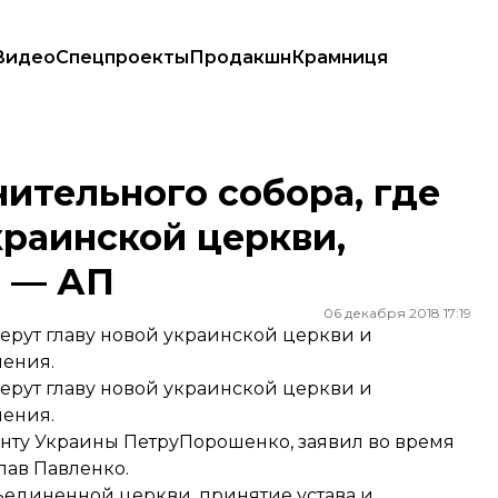
Видео
Спецпроекты
Продакшн
Крамниця
й украинской церкви, получили приглашение — АП
ительного собора, где
краинской церкви,
е — АП
06 декабря 2018 17:19
ерут главу новой украинской церкви и
шения.
ерут главу новой украинской церкви и
шения.
нту Украины ПетруПорошенко, заявил во время
лав Павленко.
ъединенной церкви, принятие устава и