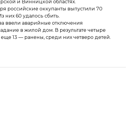
рской и Винницкой областях.
бря
российские оккупанты выпустили 70
 Из них 60 удалось сбить.
ва ввели аварийные отключения
падание в жилой дом
. В результате
четыре
к, еще 13 — ранены, среди них четверо детей.