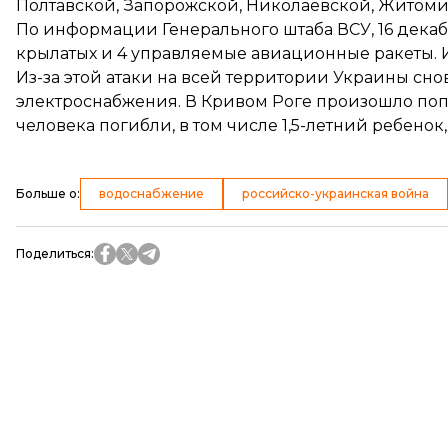
Полтавской, Запорожской, Николаевской, Житоми
По информации Генерального штаба ВСУ, 16 дека
крылатых и 4 управляемые авиационные ракеты
.
Из-за этой атаки
на всей территории Украины сно
электроснабжения
.
В Кривом Роге произошло по
человека погибли
, в том числе 1,5-летний ребено
Больше о
:
водоснабжение
российско-украинская война
Поделиться
: