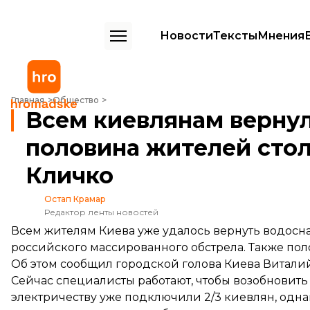
Новости
Тексты
Мнения
Всем киевлянам вернули водоснабжение, половина жителей стол
Главная
Общество
Всем киевлянам верну
половина жителей сто
Кличко
Остап Крамар
Редактор ленты новостей
Всем жителям Киева уже удалось вернуть водосн
российского массированного обстрела. Также пол
Об этом
сообщил
городской голова Киева Виталий
Сейчас специалисты работают, чтобы возобновить
электричеству уже подключили 2/3 киевлян, одн