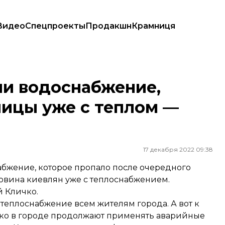
Видео
Спецпроекты
Продакшн
Крамниця
ицы уже с теплом — Кличко
ли водоснабжение,
лицы уже с теплом —
17 декабря 2022 09:38
абжение, которое пропало после очередного
овина киевлян уже с теплоснабжением.
 Кличко.
 теплоснабжение всем жителям города. А вот к
ако в городе продолжают применять аварийные