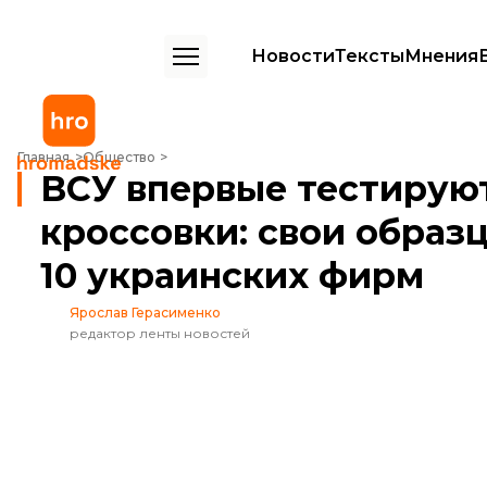
Новости
Тексты
Мнения
ВСУ впервые тестируют тактические кроссовки: свои образцы пре
Главная
Общество
ВСУ впервые тестирую
кроссовки: свои образ
10 украинских фирм
Ярослав Герасименко
редактор ленты новостей