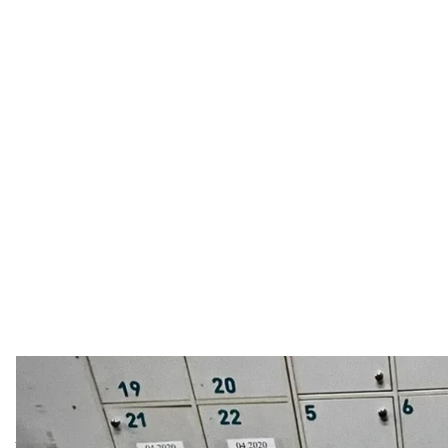
Первый этап испытаний кроссовок военносл
Telegram / 
В Вооруженных силах Украины впервые проходя
тактических кроссовок. Свои образцы вызвались 