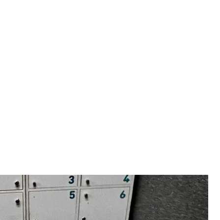
ужащими на удобство и комфорт завершился
Міноборони
т военно—исследовательские испытания
предоставить более 10 украинских фирм.