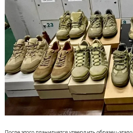
Об этом
сообщает
Министерство обороны Украины
В ведомстве отметили, что первый этап испытан
завершился.
«После получения отзывов из войск офицеры
ЦУ
по данному предмету с учетом рекомендаций и 
Минобороны.
После этого планируется утвердить образец-этало