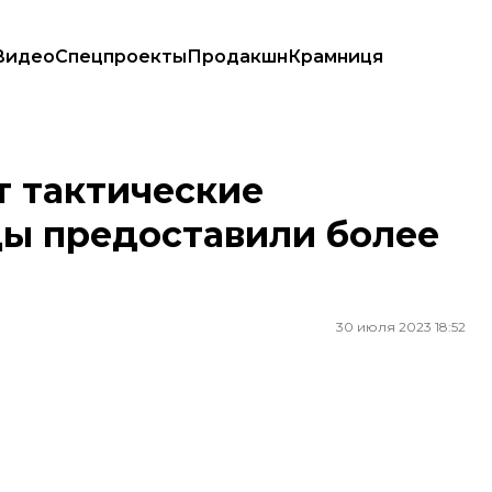
Видео
Спецпроекты
Продакшн
Крамниця
доставили более 10 украинских фирм
т тактические
цы предоставили более
30 июля 2023 18:52