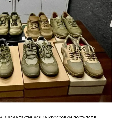
.
ий военнослужащими на удобство и комфорт
РСМЗ
прорабатывают техническую спецификацию
предложений военнослужащих»,
— рассказали в
н. Далее тактические кроссовки поступят в