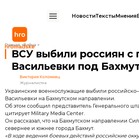
Новости
Тексты
Мнения
ВСУ выбили россиян с позиций возле Орехово-Васильевки под Ба
Главная
Война
ВСУ выбили россиян с 
Васильевки под Бахму
Виктория Коломиец
Журналистка
Украинские военнослужащие выбили российско—
Васильевки на Бахмутском направлении.
Об этом
сообщил
представитель Генерального шт
цитирует Military Media Center.
Он рассказал, что на Бахмутском направлении Си
севернее и южнее города Бахмут.
«В ходе ведения боевых действий российские окк