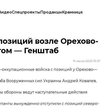
Видео
Спецпроекты
Продакшн
Крамниця
хмутом — Генштаб
позиций возле Орехово-
том — Генштаб
19 июля 2023 10:27
оккупационные войска с позиций у Орехово—
аба Вооруженных сил Украины Андрей Ковалев,
лы обороны ведут наступательные действия
упанты вынужденно отступили с позиций северо-