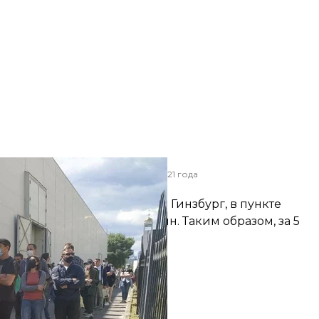
авочном центре в Киеве. 5 июня 2021 года
х/hromadske
охранения КГГА Валентина Гинзбург, в пункте
торых выделили 100 вакцин. Таким образом, за 5
ек.