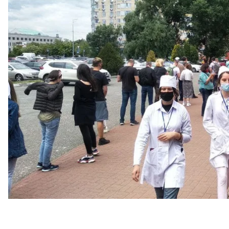
открытия, а в очереди также и приезжие из Киевс
Об этом сообщает наша корреспондентка с места 
В отличие от 29-30 мая, когда людей по приглаш
кто записался в очередь в приложении «Дія», на 
сформировали две отдельные очереди.