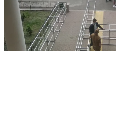
Те, кого на вакцинацию приглашали, должны пока
временем и номером вакцинальной бригады. Если 
сделать прививку по записи через «Дію».
Прививки делают китайской вакциной СoronaVac 
одобрила
Всемирная организация здравоохранени