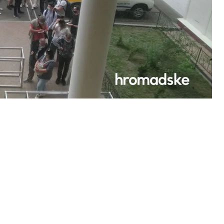
зать при входе SMS-сообщение с датой,
же они опоздают, то смогут стать в очередь и
производства компании SinoVac. Ее уже
я. Подробнее об этой вакцине читайте
здесь
.