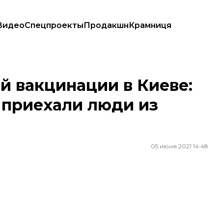
Видео
Спецпроекты
Продакшн
Крамниця
ра, приехали люди из области (ФОТО)
й вакцинации в Киеве:
, приехали люди из
05 июня 2021 14:48