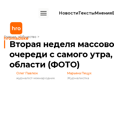
Новости
Тексты
Мнения
Вторая неделя массовой вакцинации в Киеве: очереди с самого ут
Главная
Общество
Вторая неделя массово
очереди с самого утра
области (ФОТО)
Олег Павлюк
Марьяна Пецух
журналіст-міжнародник
Журналистка