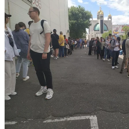
На вопрос, почему пункт работает только в выходн
работают центры вакцинации, где можно вакцини
Впрочем, не исключено, что вакцинацию в МВЦ р
вместить 42 бригады.
Также, по словам Гинзбург, есть проблема, что н
чем создают дополнительную нагрузку на пункт т
для киевлян.