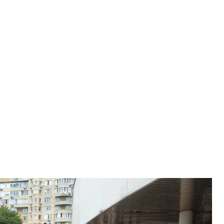
чном центре в Киеве. 5 июня 2021 года года
/hromadske
ного центра идет массовая вакцинация против
и приходили в пункт вакцинации задолго до