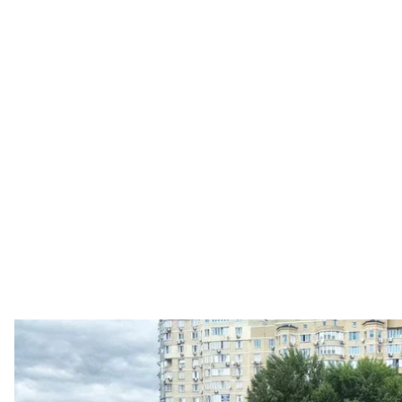
Массовая вакцинация в Международном выставо
Макс Левин
В Киеве на территории Международного выставоч
коронавируса, которая началась 29—30 мая. Люд