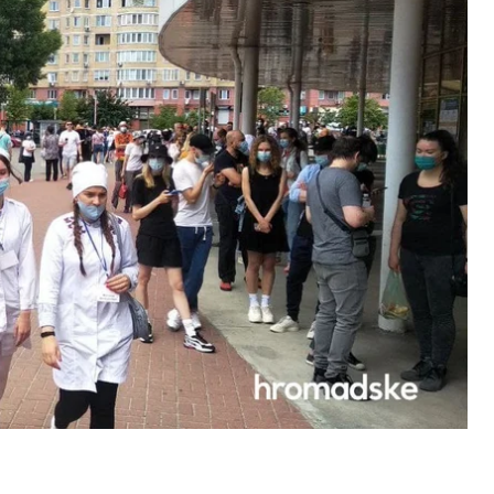
кой области.
события.
ению пришло очень мало и вакцинировали всех,
этот раз в Киевской городской госадминистрации