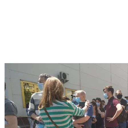
Массовая вакцинация в Международном выст
Марьяна Пецу
Как рассказала нам директор департамента здраво
вакцинации работают 24 бригады, на каждую из ко
июня всего планируют вакцинировать 2 400 челов